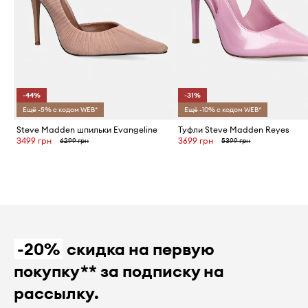
-44%
-31%
Ещё -5% с кодом WEB*
Ещё -10% с кодом WEB*
Steve Madden шпильки Evangeline
Туфли Steve Madden Reyes
3499 грн
3699 грн
6299 грн
5399 грн
-20%
скидка на первую
покупку** за подписку на
рассылку.