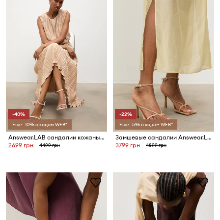
-40%
-22%
Ещё -10% с кодом WEB*
Ещё -5% с кодом WEB*
Answear.LAB сандалии кожаные
Замшевые сандалии Answear.LAB с коллекции Unscripted
2699 грн
3799 грн
4499 грн
4899 грн