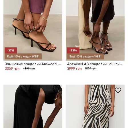
-37%
-23%
Ещё -10% с кодом WEB*
Ещё -10% с кодом WEB*
Замшевые сандалии Answear.LAB с коллекции Unscripted
Answear.LAB сандалии на шпильке кожаные
3059 грн
3999 грн
4899 грн
5199 грн