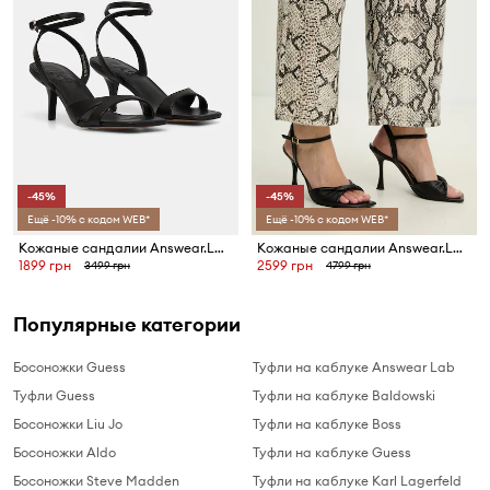
-45%
-45%
Ещё -10% с кодом WEB*
Ещё -10% с кодом WEB*
Кожаные сандалии Answear.LAB
Кожаные сандалии Answear.LAB
1899 грн
2599 грн
3499 грн
4799 грн
Популярные категории
Босоножки Guess
Туфли на каблуке Answear Lab
Туфли Guess
Туфли на каблуке Baldowski
Босоножки Liu Jo
Туфли на каблуке Boss
Босоножки Aldo
Туфли на каблуке Guess
Босоножки Steve Madden
Туфли на каблуке Karl Lagerfeld