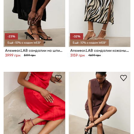
-23%
-32%
Ещё -10% с кодом WEB*
Ещё -10% с кодом WEB*
Answear.LAB сандалии на шпильке кожаные
Answear.LAB сандалии кожаные
3999 грн
3159 грн
5199 грн
4699 грн