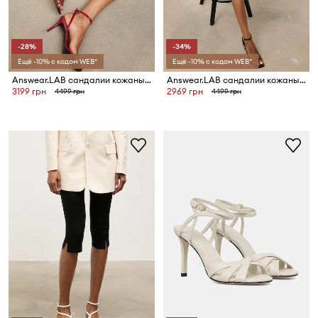
-28%
-34%
Ещё -10% с кодом WEB*
Ещё -10% с кодом WEB*
Answear.LAB сандалии кожаные
Answear.LAB сандалии кожаные
3199 грн
2969 грн
4499 грн
4499 грн