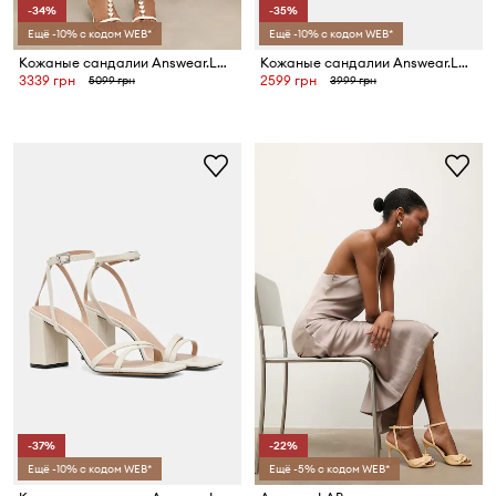
-34%
-35%
Ещё -10% с кодом WEB*
Ещё -10% с кодом WEB*
Кожаные сандалии Answear.LAB с коллекции Unscripted
Кожаные сандалии Answear.LAB
3339 грн
2599 грн
5099 грн
3999 грн
-37%
-22%
Ещё -10% с кодом WEB*
Ещё -5% с кодом WEB*