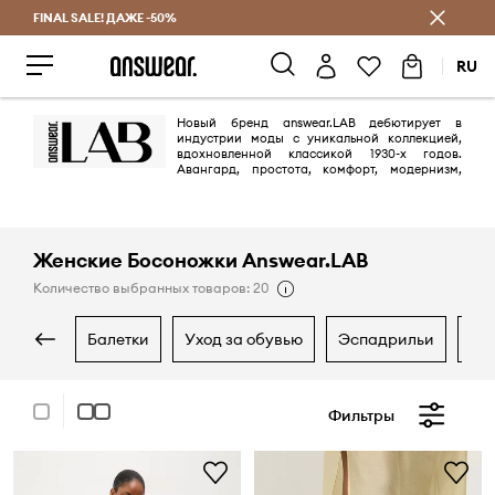
FINAL SALE! ДАЖЕ -50%
Экономь с Answear Club
RU
Новый бренд answear.LAB дебютирует в
индустрии моды с уникальной коллекцией,
вдохновленной классикой 1930-х годов.
Авангард, простота, комфорт, модернизм,
сексуальная привлекательность - первая лимитированная коллекция
answear.LAB. Дороги ткани - шёлк, шерсть и кожа в сочетании с
лиоцеллом и переработанным териленом составляют еще одну
сильную сторону коллекции, помимо кроя.
Женские Босоножки Answear.LAB
Количество выбранных товаров: 20
балетки
уход за обувью
эспадрильи
к
Фильтры