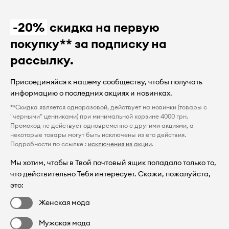
-20%
скидка на первую
покупку** за подписку на
рассылку.
Присоединяйся к нашему сообществу, чтобы получать
информацию о последних акциях и новинках.
**Скидка является одноразовой, действует на новинки (товары с
"черными" ценниками) при минимальной корзине 4000 грн.
Промокод не действует одновременно с другими акциями, а
некоторые товары могут быть исключены из его действия.
Подробности по ссылке :
исключения из акции
.
Мы хотим, чтобы в Твой почтовый ящик попадало только то,
что действительно Тебя интересует. Скажи, пожалуйста,
это:
Женская мода
Мужская мода