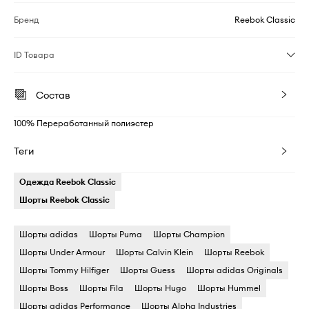
Бренд
Reebok Classic
ID Товара
Состав
100% Переработанный полиэстер
Теги
Одежда Reebok Classic
Шорты Reebok Classic
Шорты adidas
Шорты Puma
Шорты Champion
Шорты Under Armour
Шорты Calvin Klein
Шорты Reebok
Шорты Tommy Hilfiger
Шорты Guess
Шорты adidas Originals
Шорты Boss
Шорты Fila
Шорты Hugo
Шорты Hummel
Шорты adidas Performance
Шорты Alpha Industries