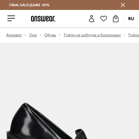
FINAL SALE! ДАЖЕ -50%
Экономь с Answear Club
RU
Answear
Она
Обувь
Туфли на каблуке и босоножки
Туфл