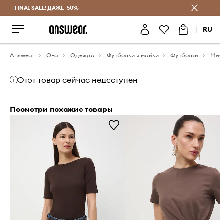
FINAL SALE! ДАЖЕ -50%
Экономь с Answear Club
RU
Answear
Она
Одежда
Футболки и майки
Футболки
Этот товар сейчас недоступен
Посмотри похожие товары