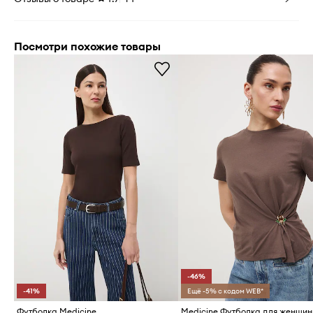
Посмотри похожие товары
-46%
-41%
Ещё -5% с кодом WEB*
Футболка Medicine