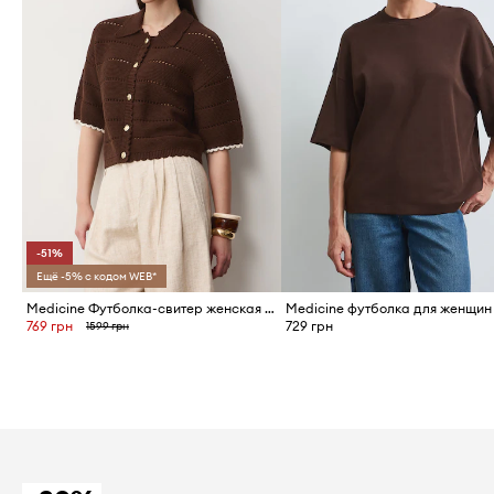
-51%
Ещё -5% с кодом WEB*
Medicine Футболка-свитер женская хлопковая
769 грн
729 грн
1599 грн