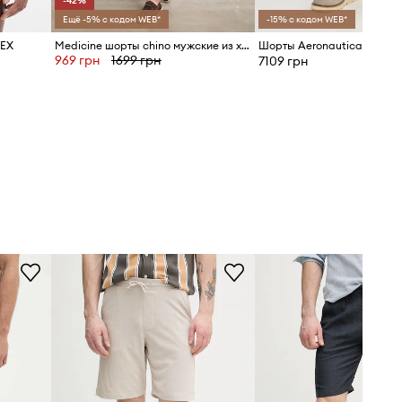
-42%
Ещё -5% с кодом WEB*
-15% с кодом WEB*
REX
Medicine шорты chino мужские из хлопка
Шорты Aeronautica Militar
969 грн
1699 грн
7109 грн