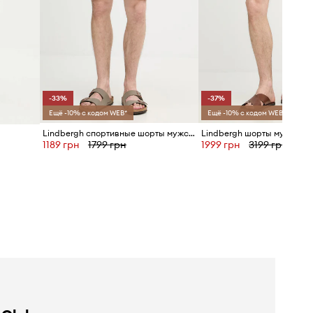
-33%
-37%
Ещё -10% с кодом WEB*
Ещё -10% с кодом WEB*
Lindbergh спортивные шорты мужские с хлопком
1189 грн
1799 грн
1999 грн
3199 грн