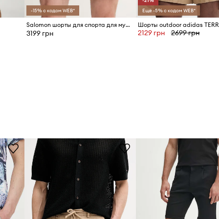
-21%
-15% с кодом WEB*
Ещё -5% с кодом WEB*
ты с другими
Salomon шорты для спорта для мужчин
Шорты outdoor adidas TER
2129 грн
2699 грн
3199 грн