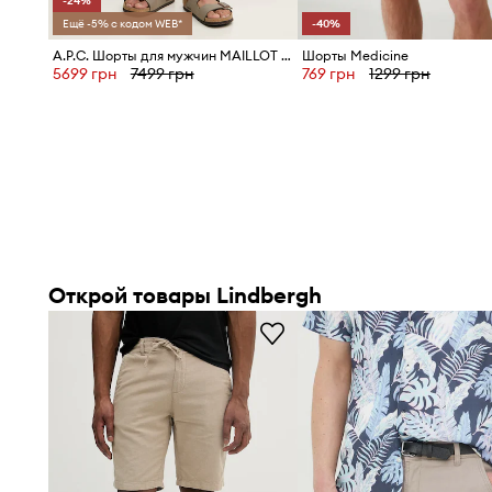
-24%
Ещё -5% с кодом WEB*
-40%
Однотонный материал
позволяет легко сочетать шор
A.P.C. Шорты для мужчин MAILLOT DE BAIN
Шорты Medicine
элементами гардероба
5699 грн
7499 грн
769 грн
1299 грн
Открой товары Lindbergh