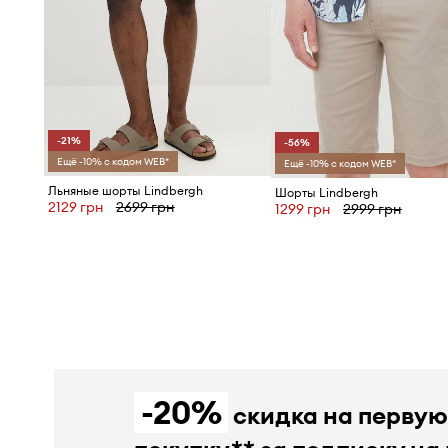
-21%
-56%
Ещё -10% с кодом WEB*
Ещё -10% с кодом WEB*
Льняные шорты Lindbergh
Шорты Lindbergh
2129 грн
2699 грн
1299 грн
2999 грн
-20%
скидка на перву