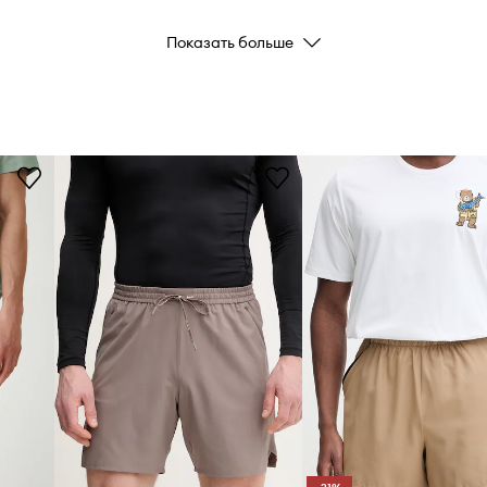
Код производителя
Показать больше
комфорт в течение
Цвет
в талии без
Бренд
ID Товара
вует естественной
родской стили
,
кой и шнурками на
на пуговице,