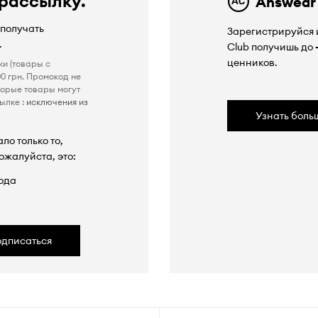
 рассылку.
Answear
 получать
Зарегистрируйся и
.
Club получишь до
ценников.
ки (товары с
0 грн. Промокод не
торые товары могут
ылке :
исключения из
Узнать боль
ло только то,
ожалуйста, это:
ода
одписаться