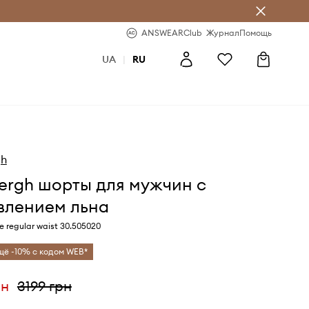
ear Club
-20% на первый заказ
ANSWEARClub
Журнал
Помощь
UA
|
RU
gh
ergh шорты для мужчин с
влением льна
 regular waist 30.505020
щё -10% с кодом WEB*
рн
3199 грн