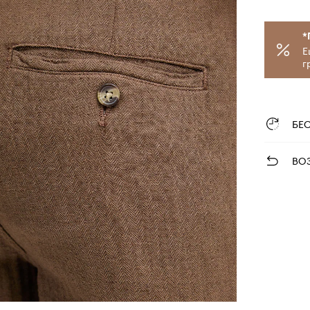
*
Е
г
БЕ
ВО