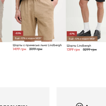
-53%
-57%
Ещё -10% с кодом WEB*
Ещё -10% с кодом WEB*
Шорты с примесью льна Lindbergh
Шорты Lindbergh
1499 грн
3199 грн
1399 грн
3299 грн
ю