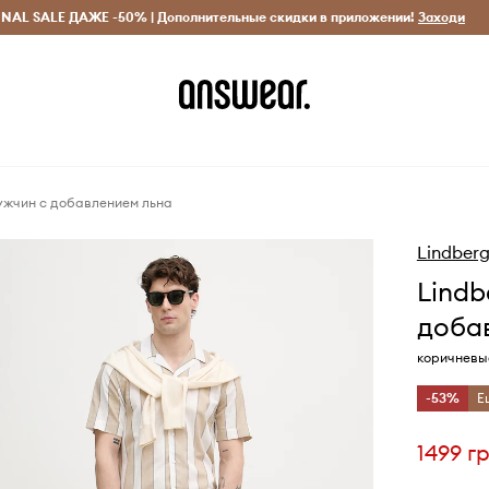
INAL SALE ДАЖЕ -50% | Дополнительные скидки в приложении!
Исключительно оригинальные товары
Экономь с Answ
Заходи
ужчин с добавлением льна
Lindber
Lindb
доба
коричневые
-53%
Е
1499 г