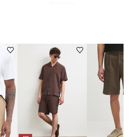
РАЗМЕРЫ
30.505020
Рост модели - 189 см, размер
товара, представленного на
коричневый
модели - M
Стандартная размерная сетка
Lindbergh
Мы рекомендуем выбирать тот
размер, который Вы обычно носите.
Размерная сетка