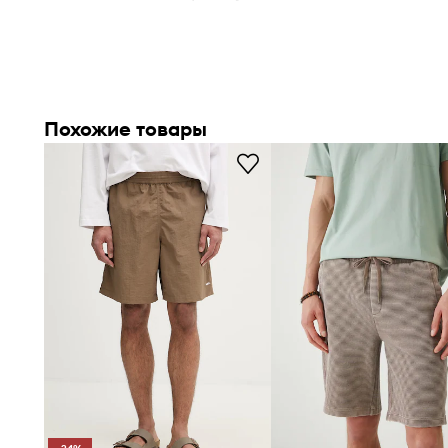
Свободный крой
обеспечивает свободу движений и 
всего дня
Похожие товары
Средняя посадка
обеспечивает удобное прилегание 
лишнего давления
Ткань из хлопка и льна
приятна на ощупь и способст
циркуляции воздуха
Универсальный дизайн сочетает
повседневный и го
идеально подходя для прогулок по городу
Застежка на пуговицу и молнию
с эластичной резин
талии облегчает подгонку по фигуре
Практичные карманы
: боковые прорезные и задние 
позволяют удобно хранить мелкие предметы