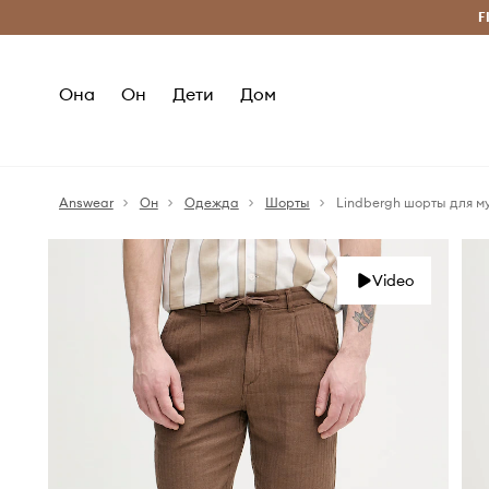
Бесплатная доставка из ЕС (от 2800 грн)
F
Она
Он
Дети
Дом
Answear
Он
Одежда
Шорты
Lindbergh шорты для м
Video