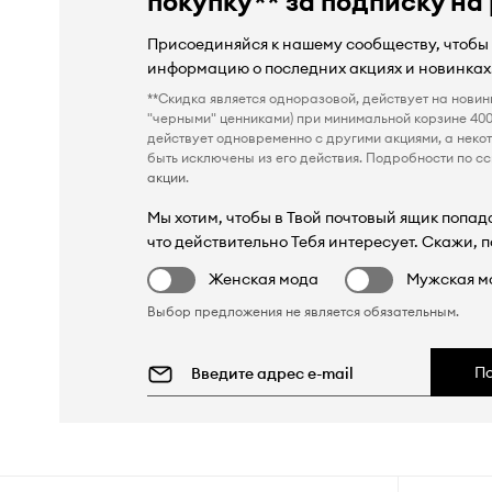
покупку** за подписку на
Присоединяйся к нашему сообществу, чтобы
информацию о последних акциях и новинках
**Скидка является одноразовой, действует на новин
"черными" ценниками) при минимальной корзине 400
действует одновременно с другими акциями, а неко
быть исключены из его действия. Подробности по сс
акции
.
Мы хотим, чтобы в Твой почтовый ящик попада
что действительно Тебя интересует. Скажи, п
Женская мода
Мужская м
Выбор предложения не является обязательным.
П