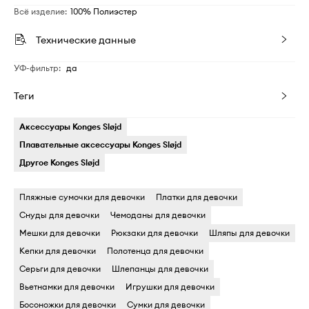
Всё изделие
:
100% Полиэстер
Технические данные
УФ-фильтр
:
да
Теги
Аксессуары Konges Sløjd
Плавательные аксессуары Konges Sløjd
Другое Konges Sløjd
Пляжные сумочки для девочки
Платки для девочки
Снуды для девочки
Чемоданы для девочки
Мешки для девочки
Рюкзаки для девочки
Шляпы для девочки
Кепки для девочки
Полотенца для девочки
Серьги для девочки
Шлепанцы для девочки
Вьетнамки для девочки
Игрушки для девочки
Босоножки для девочки
Сумки для девочки