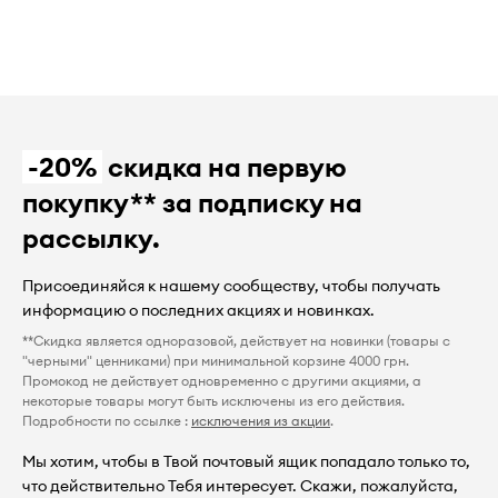
-20%
скидка на первую
покупку** за подписку на
рассылку.
Присоединяйся к нашему сообществу, чтобы получать
информацию о последних акциях и новинках.
**Скидка является одноразовой, действует на новинки (товары с
"черными" ценниками) при минимальной корзине 4000 грн.
Промокод не действует одновременно с другими акциями, а
некоторые товары могут быть исключены из его действия.
Подробности по ссылке :
исключения из акции
.
Мы хотим, чтобы в Твой почтовый ящик попадало только то,
что действительно Тебя интересует. Скажи, пожалуйста,