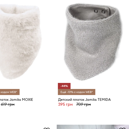
-44%
 кодом WEB*
Ещё -10% с кодом WEB*
латок Jamiks MOXIE
Детский платок Jamiks TEMIDA
619 грн
395 грн
709 грн