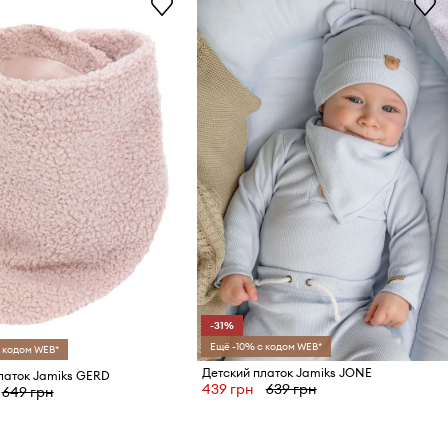
-31%
Ещё -10% с кодом WEB*
 кодом WEB*
Детский платок Jamiks JONE
латок Jamiks GERD
439 грн
639 грн
649 грн