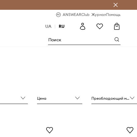
ear Club
-20% на первый заказ
ANSWEARClub
Журнал
Помощь
UA
|
RU
Цена
Преобладающий материал