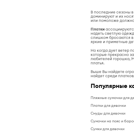
В последние сезоны в
доминируют и их нося
или помоложе должна 
Платки
ассоциируются
надеть светлую одежду
слишком бросаются в 
яркие и приметные д
Но когда дует ветер п
которые прекрасно за
любителей горошка, M
платья.
Выше Вы найдете огро
найдет среди платков,
Популярные к
Пляжные сумочки для д
Платки для девочки
Снуды для девочки
Сумочки на пояс и барс
Сумки для девочки