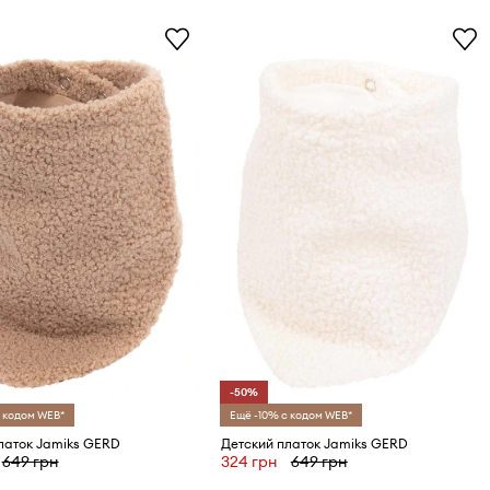
-50%
 кодом WEB*
Ещё -10% с кодом WEB*
латок Jamiks GERD
Детский платок Jamiks GERD
649 грн
324 грн
649 грн