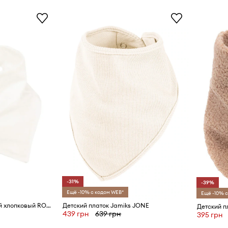
-31%
-39%
Ещё -10% с кодом WEB*
Ещё -10% с
Jamiks платок для детей хлопковый ROCIO
Детский платок Jamiks JONE
Детский п
439 грн
639 грн
395 грн