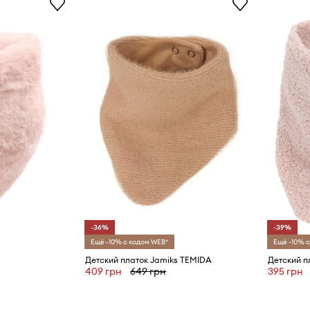
-36%
-39%
Ещё -10% с кодом WEB*
Ещё -10% с
Детский платок Jamiks TEMIDA
Детский п
409 грн
649 грн
395 грн