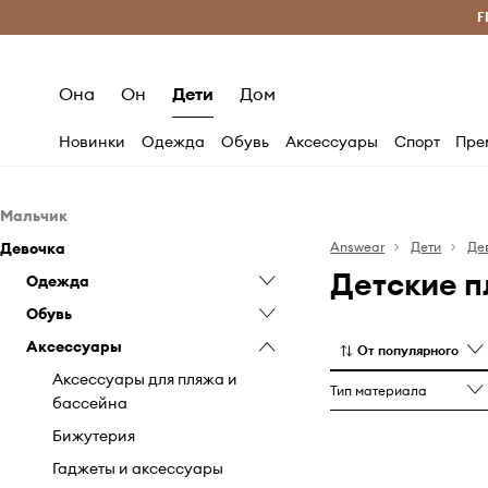
Бесплатная доставка из ЕС (от 2800 грн)
F
Она
Он
Дети
Дом
Новинки
Одежда
Обувь
Аксессуары
Спорт
Пре
Мальчик
Девочка
Одежда
Answear
Дети
Де
Детские п
Обувь
Одежда
Боди
Аксессуары
Обувь
Джинсы
Обувь для младенцев
Блузки и рубашки
Аксессуары
Комплекты
Резиновые сапоги
Аксессуары для пляжа и
Боди
Балетки
От популярного
бассейна
Кофты
Эспадрильи
Джинсы
Обувь для младенцев
Аксессуары для пляжа и
Тип материала
Гаджеты и аксессуары
бассейна
Куртки и пальто
Зимняя
Комбинезоны
Резиновые сапоги
Кошельки
Бижутерия
Купальная одежда
Кеды
Комплекты
Эспадрильи
Часы
Гаджеты и аксессуары
Пиджаки и костюмы
Кросcовки лайфстайл
Кофты
Зимняя