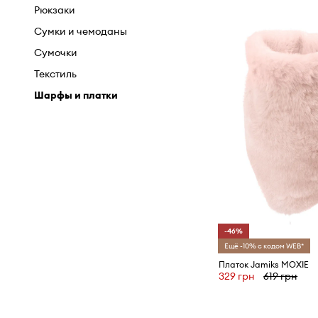
Рюкзаки
Рюкзаки
Сумки и чемоданы
Сумки и чемоданы
Текстиль
Сумочки
Шарфы и платки
Текстиль
Шарфы и платки
-46%
Ещё -10% с кодом WEB*
Платок Jamiks MOXIE
329 грн
619 грн