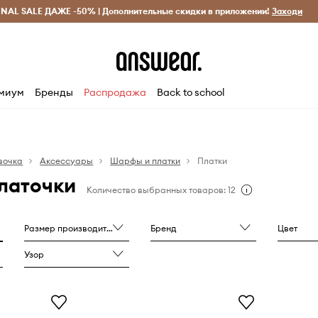
INAL SALE ДАЖЕ -50% | Дополнительные скидки в приложении!
Исключительно оригинальные товары
Экономь с Answ
Заходи
миум
Бренды
Распродажа
Back to school
вочка
Аксессуары
Шарфы и платки
Платки
латочки
Количество выбранных товаров: 12
Размер производителя
Бренд
Цвет
Узор