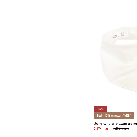
-37%
Ещё -10% с кодом WEB*
399 грн
639 грн