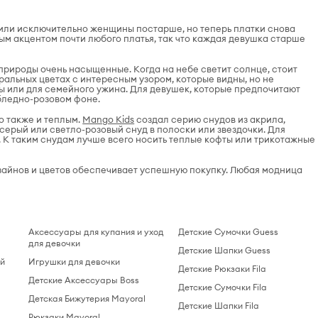
сили исключительно женщины постарше, но теперь платки снова
ым акцентом почти любого платья, так что каждая девушка старше
природы очень насыщенные. Когда на небе светит солнце, стоит
тральных цветах с интересным узором, которые видны, но не
ы или для семейного ужина. Для девушек, которые предпочитают
 бледно-розовом фоне.
но также и теплым.
Mango Kids
создал серию снудов из акрила,
ерый или светло-розовый снуд в полоски или звездочки. Для
. К таким снудам лучше всего носить теплые кофты или трикотажные
зайнов и цветов обеспечивает успешную покупку. Любая модница
Аксессуары для купания и уход
Детские Сумочки Guess
для девочки
Детские Шапки Guess
ий
Игрушки для девочки
Детские Рюкзаки Fila
Детские Аксессуары Boss
Детские Сумочки Fila
Детская Бижутерия Mayoral
Детские Шапки Fila
Рюкзаки Mayoral