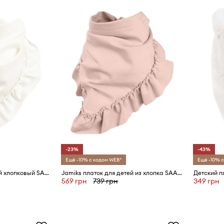
-23%
-43%
Ещё -10% с кодом WEB*
Ещё -10% с
Jamiks платок для детей хлопковый SAADA
Jamiks платок для детей из хлопка SAADA
Детский п
569 грн
739 грн
349 грн