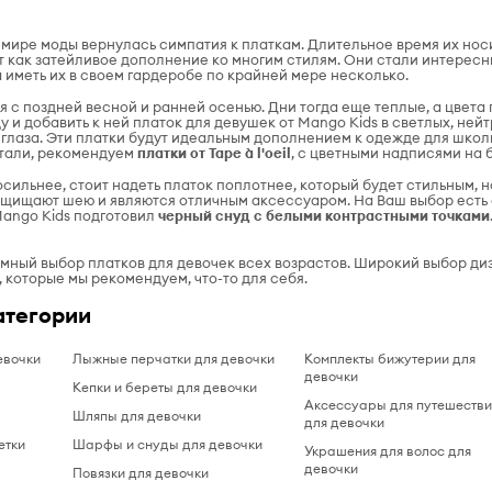
 мире моды вернулась симпатия к платкам. Длительное время их но
т как затейливое дополнение ко многим стилям. Они стали интересн
иметь их в своем гардеробе по крайней мере несколько.
 с поздней весной и ранней осенью. Дни тогда еще теплые, а цвета 
 и добавить к ней платок для девушек от Mango Kids в светлых, ней
глаза. Эти платки будут идеальным дополнением к одежде для школ
етали, рекомендуем
платки от Tape à l'oeil
, с цветными надписями на
осильнее, стоит надеть платок поплотнее, который будет стильным, 
щищают шею и являются отличным аксессуаром. На Ваш выбор есть с
ango Kids подготовил
черный снуд с белыми контрастными точками
мный выбор платков для девочек всех возрастов. Широкий выбор ди
 которые мы рекомендуем, что-то для себя.
атегории
евочки
Лыжные перчатки для девочки
Комплекты бижутерии для
девочки
Кепки и береты для девочки
Аксессуары для путешеств
Шляпы для девочки
для девочки
етки
Шарфы и снуды для девочки
Украшения для волос для
девочки
Повязки для девочки