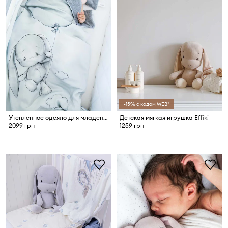
-15% с кодом WEB*
Утепленное одеяло для младенцев Effiki
Детская мягкая игрушка Effiki
2099 грн
1259 грн