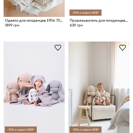
-15% с кодом WEB*
Одеяло для младенцев Effiki 70x100
Прорезыватель для младенцев Effiki
1899 грн
639 грн
-15% с кодом WEB*
-15% с кодом WEB*