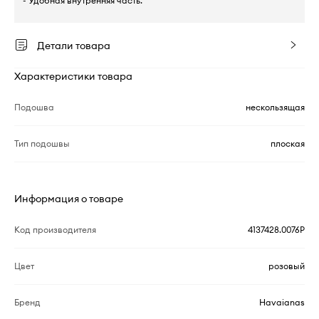
- Удобная внутренняя часть.
Детали товара
Характеристики товара
Подошва
нескользящая
Тип подошвы
плоская
Информация о товаре
Код производителя
4137428.0076P
Цвет
розовый
Бренд
Havaianas