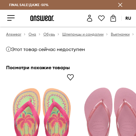
FINAL SALE! ДАЖЕ -50%
Экономь с Answear Club
RU
Answear
Она
Обувь
Шлепанцы и сандалии
Вьетнамки
Этот товар сейчас недоступен
Посмотри похожие товары