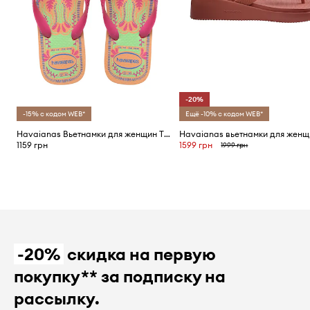
-20%
-15% с кодом WEB*
Ещё -10% с кодом WEB*
Havaianas Вьетнамки для женщин TOP SUMMER VIBES
1159 грн
1599 грн
1999 грн
-20%
скидка на первую
покупку** за подписку на
рассылку.