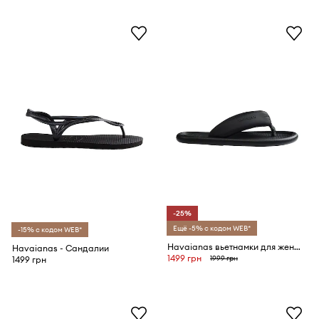
-25%
Ещё -5% с кодом WEB*
-15% с кодом WEB*
Havaianas вьетнамки для женщин MAXI PUFFED UP
Havaianas - Сандалии
1499 грн
1999 грн
1499 грн