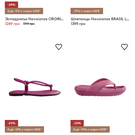
-28%
Ещё -5% с кодом WEB*
-15% с кодом WEB*
Эспадрильи Havaianas ORGINE IV
Шлепанцы Havaianas BRASIL LOGO
1289 грн
1399 грн
1799 грн
-25%
-20%
Ещё -10% с кодом WEB*
Ещё -10% с кодом WEB*