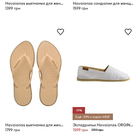
Havaianas вьетнамки для женщин BRASIL LOGO
Havaianas сандалии для женщин LUNA POINT
1399 грн
1599 грн
-11%
Ещё -10% с кодом WEB*
Havaianas вьетнамки для женщин SLIM POINT GLITTER
Эспадрильи Havaianas ORGINE IV
1799 грн
1599 грн
1799 грн