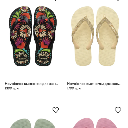
Havaianas вьетнамки для женщин TOP BEGONIA CORACAO
Havaianas вьетнамки для женщин TOP GLOW
1399 грн
1799 грн