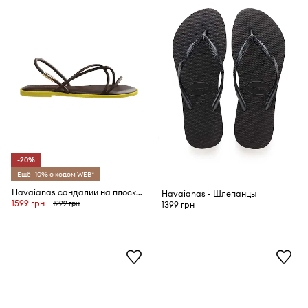
-20%
Ещё -10% с кодом WEB*
Havaianas сандалии на плоском каблуке для женщин UNA MANGA
Havaianas - Шлепанцы
1599 грн
1999 грн
1399 грн