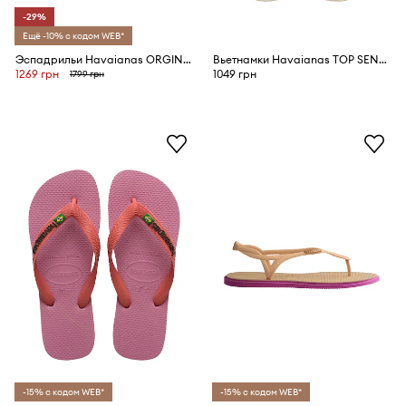
-29%
Ещё -10% с кодом WEB*
Эспадрильи Havaianas ORGINE IV
Вьетнамки Havaianas TOP SENSES
1269 грн
1049 грн
1799 грн
-15% с кодом WEB*
-15% с кодом WEB*