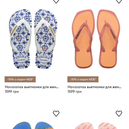
-15% с кодом WEB*
-15% с кодом WEB*
Havaianas вьетнамки для женщин TOP SAO LUIS
Havaianas вьетнамки для женщин TOP SQUARE FUSION
1599 грн
1599 грн