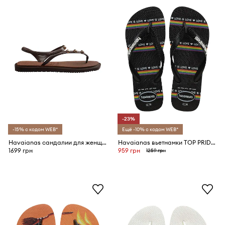
-23%
-15% с кодом WEB*
Ещё -10% с кодом WEB*
Havaianas сандалии для женщин FLASH FUSION
Havaianas вьетнамки TOP PRIDE
1699 грн
959 грн
1259 грн