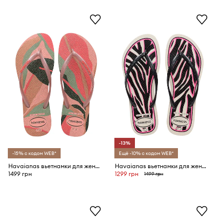
-13%
-15% с кодом WEB*
Ещё -10% с кодом WEB*
Havaianas вьетнамки для женщин SLIM PALETTE GLOW
Havaianas вьетнамки для женщин SLIM ANIMALS
1499 грн
1299 грн
1499 грн