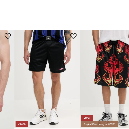
-11%
-36%
Ещё -5% с кодом WEB*