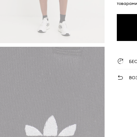
товарами
БЕ
ВО