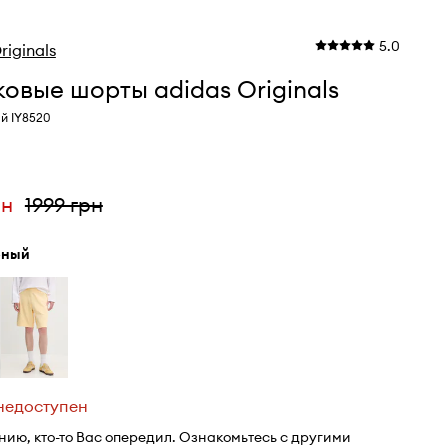
5.0
riginals
овые шорты adidas Originals
й IY8520
рн
1999 грн
рный
 недоступен
нию, кто-то Вас опередил. Ознакомьтесь с другими