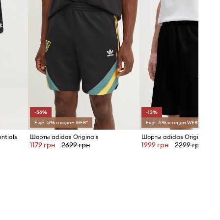
-56%
-13%
Ещё -5% с кодом WEB*
Ещё -5% с кодом WEB*
ntials
Шорты adidas Originals
Шорты adidas Originals
1179 грн
2699 грн
1999 грн
2299 грн