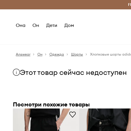
Бесплатная доставка из ЕС (от 2800 грн)
F
Она
Он
Дети
Дом
Answear
Он
Одежда
Шорты
Хлопковые шорты adida
Этот товар сейчас недоступен
Посмотри похожие товары