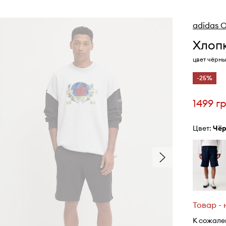
adidas O
Хлопк
цвет чёрны
-25%
1499 г
Цвет:
чё
Товар -
К сожале