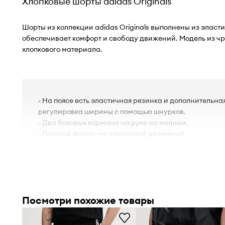
Хлопковые шорты adidas Originals
Шорты из коллекции adidas Originals выполнены из эласт
обеспечивает комфорт и свободу движений. Модель из ч
хлопкового материала.
- На поясе есть эластичная резинка и дополнительна
регулировка ширины с помощью шнурков.
- Два боковых кармана на руке на молнии.
- Простой фасон, не стеснящий движений.
- Нашивка с логотипом спереди.
- Ширина по поясу: 40 см.
- Полуобхват бедер: 54 см.
- Высота талии: 32 см.
- Ширина штанины снизу: 30 см.
Посмотри похожие товары
- Ширина штанины сверху: 35 см.
- Внешняя длина штанины: 54 см.
- Параметры указаны для размера: M.