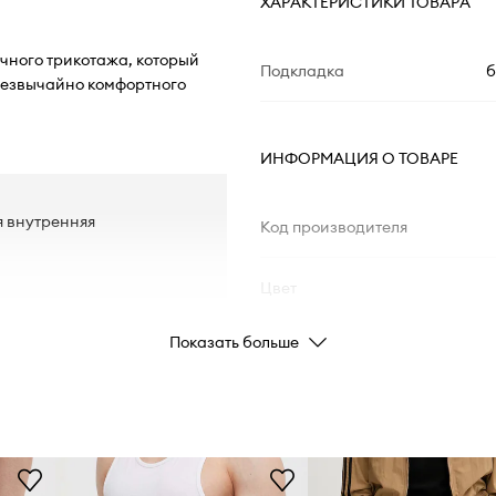
ХАРАКТЕРИСТИКИ ТОВАРА
ичного трикотажа, который
Подкладка
б
резвычайно комфортного
ИНФОРМАЦИЯ О ТОВАРЕ
я внутренняя
Код производителя
Цвет
Показать больше
Бренд
ad
Производитель
ID Товара