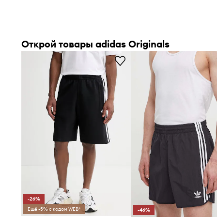
Открой товары adidas Originals
-26%
Ещё -5% с кодом WEB*
-46%