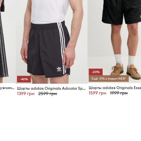
-20%
Ещё -5% с кодом WEB*
-46%
adidas Originals шорты для мужчин Firebird
Шорты adidas Originals Esse
Шорты adidas Originals Adicolor Sprinter
1599 грн
1999 грн
1399 грн
2599 грн