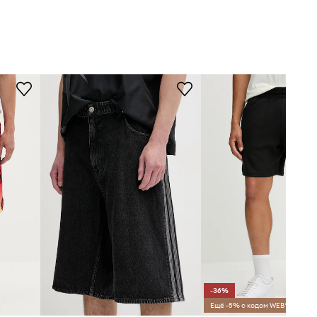
-36%
Ещё -5% с кодом WEB*