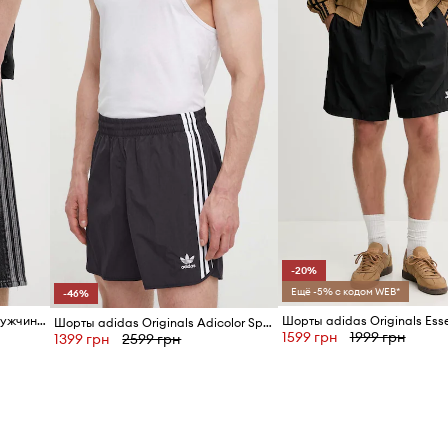
-20%
Ещё -5% с кодом WEB*
-46%
adidas Originals шорты для мужчин Firebird
Шорты adidas Originals Esse
Шорты adidas Originals Adicolor Sprinter
1599 грн
1999 грн
1399 грн
2599 грн