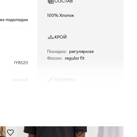
СОСТАВ
100% Хлопок
ез подкладки
КРОЙ
Посадка
:
регулярная
Фасон
:
regular fit
IY8520
чёрный
РАЗМЕРЫ
Рост модели - 189 см, размер
idas Originals
товара, представленного на
модели - M
Стандартная размерная сетка
Мы рекомендуем выбирать тот
размер, который Вы обычно носите.