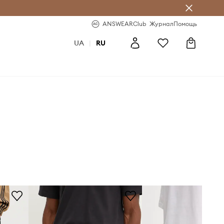
ear Club
-20% на первый заказ
ANSWEARClub
Журнал
Помощь
UA
|
RU