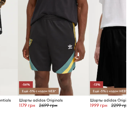
Размерная сетка
-56%
-13%
Ещё -5% с кодом WEB*
Ещё -5% с кодом WEB*
ntials
Шорты adidas Originals
Шорты adidas Originals
1179 грн
2699 грн
1999 грн
2299 грн