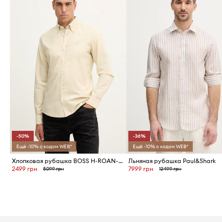
-50%
-36%
Ещё -10% с кодом WEB*
Ещё -10% с кодом WEB*
Хлопковая рубашка BOSS H-ROAN-BD-E-C1-253
Льняная рубашка Paul&Shark
2499 грн
7999 грн
5099 грн
12499 грн