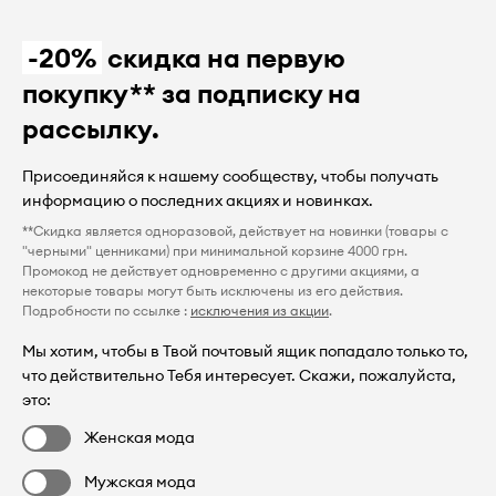
-20%
скидка на первую
покупку** за подписку на
рассылку.
Присоединяйся к нашему сообществу, чтобы получать
информацию о последних акциях и новинках.
**Скидка является одноразовой, действует на новинки (товары с
"черными" ценниками) при минимальной корзине 4000 грн.
Промокод не действует одновременно с другими акциями, а
некоторые товары могут быть исключены из его действия.
Подробности по ссылке :
исключения из акции
.
Мы хотим, чтобы в Твой почтовый ящик попадало только то,
что действительно Тебя интересует. Скажи, пожалуйста,
это:
Женская мода
Мужская мода