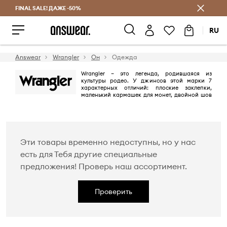
FINAL SALE! ДАЖЕ -50%
Экономь с Answear Club
RU
Answear
Wrangler
Он
Одежда
Wrangler – это легенда, родившаяся из
культуры родео. У джинсов этой марки 7
характерных отличий: плоские заклепки,
маленький кармашек для монет, двойной шов
на кокетке над задними карманами, который защищает их
содержимое, семь хлястиков для ремня, кожаный лейбл с глубоким
тиснением слова Wrangler и, наконец, “веревочный” стиль логотипа,
отражающий свободу и боевой дух бренда.
Эти товары временно недоступны, но у нас
есть для Тебя другие специальные
предложения! Проверь наш ассортимент.
Проверить