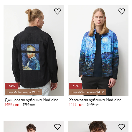
-46%
-40%
Ещё -5% с кодом WEB*
Ещё -5% с кодом WEB*
Джинсовая рубашка Medicine
Хлопковая рубашка Medicine
1499 грн
1499 грн
2799 грн
2499 грн