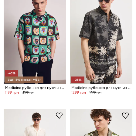
-45%
Ещё -5% с кодом WEB*
-35%
Medicine рубашка для мужчин с добавлением льна
Medicine рубашка для мужчин со льном
1199 грн
1299 грн
2199 грн
1999 грн