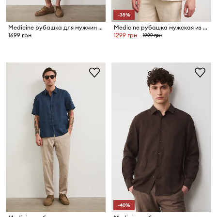
-35%
Medicine рубашка для мужчин из льна
Medicine рубашка мужская из хлопка
1699 грн
1299 грн
1999 грн
-40%