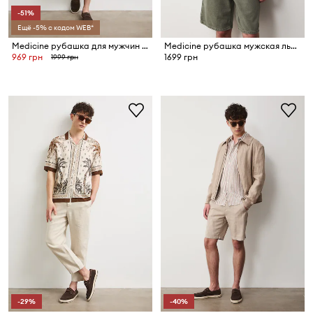
-51%
Ещё -5% с кодом WEB*
Medicine рубашка для мужчин из хлопка
Medicine рубашка мужская льняная
969 грн
1699 грн
1999 грн
-29%
-40%