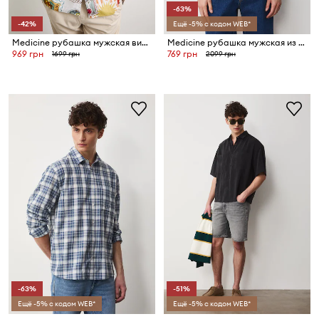
-63%
-42%
Ещё -5% с кодом WEB*
Medicine рубашка мужская вискозная
Medicine рубашка мужская из хлопка с эластаном
969 грн
769 грн
1699 грн
2099 грн
-63%
-51%
Ещё -5% с кодом WEB*
Ещё -5% с кодом WEB*