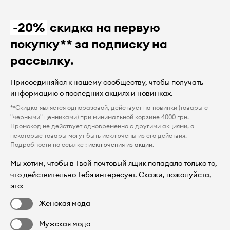
-20%
скидка на первую
покупку** за подписку на
рассылку.
Присоединяйся к нашему сообществу, чтобы получать
информацию о последних акциях и новинках.
**Скидка является одноразовой, действует на новинки (товары с
"черными" ценниками) при минимальной корзине 4000 грн.
Промокод не действует одновременно с другими акциями, а
некоторые товары могут быть исключены из его действия.
Подробности по ссылке :
исключения из акции
.
Мы хотим, чтобы в Твой почтовый ящик попадало только то,
что действительно Тебя интересует. Скажи, пожалуйста,
это:
Женская мода
Мужская мода