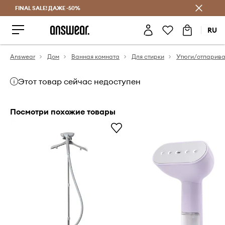
FINAL SALE! ДАЖЕ -50%
Экономь с Answear Club
RU
Answear
Дом
Ванная комната
Для стирки
Утюги/отпарива
Этот товар сейчас недоступен
Посмотри похожие товары