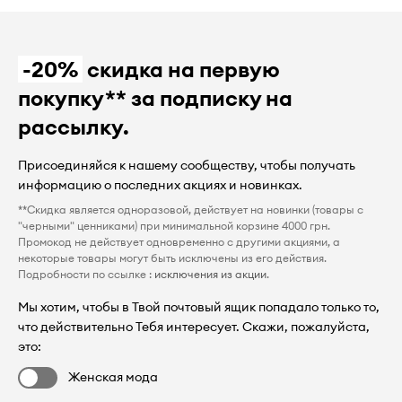
-20%
скидка на первую
покупку** за подписку на
рассылку.
Присоединяйся к нашему сообществу, чтобы получать
информацию о последних акциях и новинках.
**Скидка является одноразовой, действует на новинки (товары с
"черными" ценниками) при минимальной корзине 4000 грн.
Промокод не действует одновременно с другими акциями, а
некоторые товары могут быть исключены из его действия.
Подробности по ссылке :
исключения из акции
.
Мы хотим, чтобы в Твой почтовый ящик попадало только то,
что действительно Тебя интересует. Скажи, пожалуйста,
это:
Женская мода