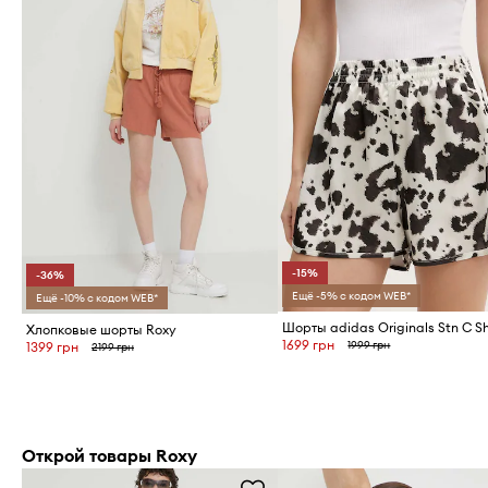
-15%
-36%
Ещё -5% с кодом WEB*
Ещё -10% с кодом WEB*
Шорты adidas Originals Stn C S
Хлопковые шорты Roxy
1699 грн
1999 грн
1399 грн
2199 грн
Открой товары Roxy