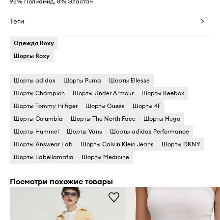
92% Полиамид, 8% Эластан
Теги
Одежда Roxy
Шорты Roxy
Шорты adidas
Шорты Puma
Шорты Ellesse
Шорты Champion
Шорты Under Armour
Шорты Reebok
Шорты Tommy Hilfiger
Шорты Guess
Шорты 4F
Шорты Columbia
Шорты The North Face
Шорты Hugo
Шорты Hummel
Шорты Vans
Шорты adidas Performance
Шорты Answear Lab
Шорты Calvin Klein Jeans
Шорты DKNY
Шорты Labellamafia
Шорты Medicine
Посмотри похожие товары