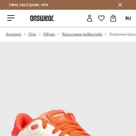
FINAL SALE! ДАЖЕ -50%
Экономь с Answear Club
RU
Answear
Она
Обувь
Кросcовки лайфстайл