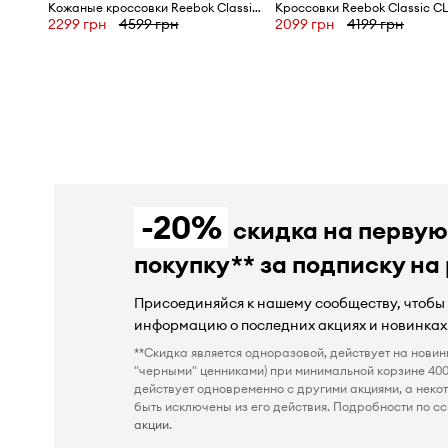
Кожаные кроссовки Reebok Classic GY0956
Кроссовки Reebok Classic C
2299 грн
4599 грн
2099 грн
4199 грн
-20%
скидка на перву
покупку** за подписку на
Присоединяйся к нашему сообществу, чтобы
информацию о последних акциях и новинках
**Скидка является одноразовой, действует на новин
"черными" ценниками) при минимальной корзине 400
действует одновременно с другими акциями, а неко
быть исключены из его действия. Подробности по сс
акции
.