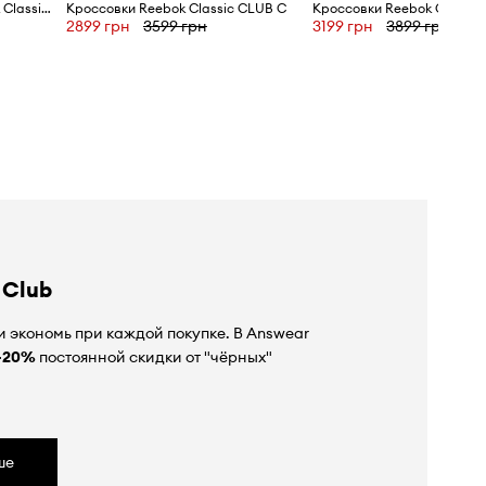
Кожаные кроссовки Reebok Classic CLUB C
Кроссовки Reebok Classic CLUB C
2899 грн
3599 грн
3199 грн
3899 грн
 Club
 экономь при каждой покупке. В Answear
-20%
постоянной скидки от "чёрных"
ше