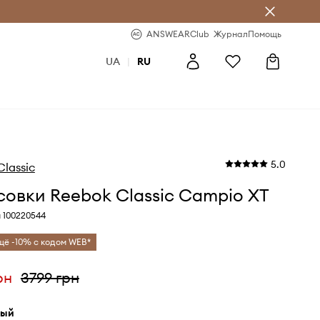
ear Club
-20% на первый заказ
ANSWEARClub
Журнал
Помощь
UA
|
RU
5.0
lassic
овки Reebok Classic Campio XT
 100220544
щё -10% с кодом WEB*
рн
3799 грн
лый