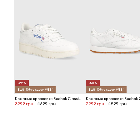
-29%
-50%
Ещё -10% с кодом WEB*
Ещё -10% с кодом WEB*
Кожаные кроссовки Reebok Classic Club C
3299 грн
4699 грн
2299 грн
4599 грн