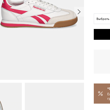
Выбрать
*
Е
г