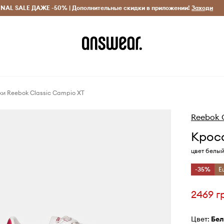
INAL SALE ДАЖЕ -50% | Дополнительные скидки в приложении!
Исключительно оригинальные товары
Экономь с Answ
Заходи
и Reebok Classic Campio XT
Reebok C
Кросс
цвет белый
-35%
Е
2469 г
Цвет:
бе