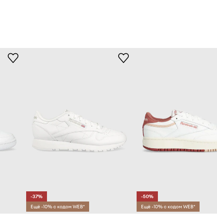
-37%
-50%
Ещё -10% с кодом WEB*
Ещё -10% с кодом WEB*