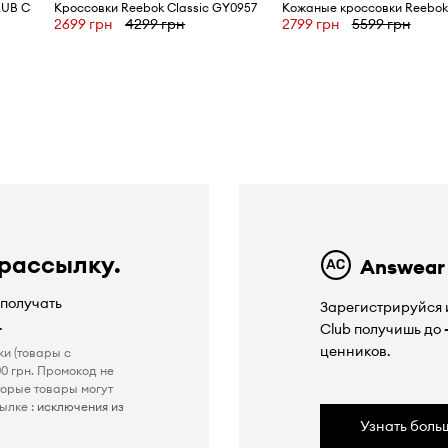
LUB C
Кроссовки Reebok Classic GY0957
2699 грн
4299 грн
2799 грн
5599 грн
ю
 рассылку.
Answear
 получать
Зарегистрируйся и
.
Club получишь до
ценников.
ки (товары с
0 грн. Промокод не
торые товары могут
ылке :
исключения из
Узнать боль