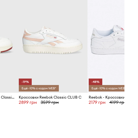
eebok Classic
-19%
-48%
Ещё -10% с кодом WEB*
Ещё -10% с кодом WEB*
Кожаные кроссовки Reebok Classic CLUB C
Кроссовки Reebok Classic CLUB C
2899 грн
3599 грн
2179 грн
4199 грн