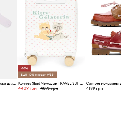
-10%
Ещё -10% с кодом WEB*
United Colors of Benetton Носки для детей 4 шт.
Konges Sløjd Чемодан TRAVEL SUITCASE
4409 грн
4899 грн
4199 грн