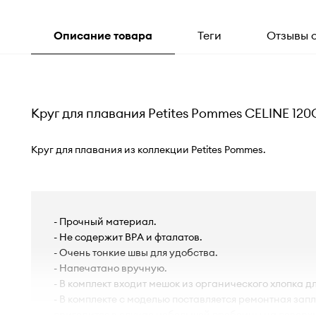
Описание товара
Теги
Отзывы 
Круг для плавания Petites Pommes CELINE 12
Круг для плавания из коллекции Petites Pommes.
- Прочный материал.
- Не содержит BPA и фталатов.
- Очень тонкие швы для удобства.
- Напечатано вручную.
- В комплект входит мешок из органического хлопка д
- В комплекте с моделью поставляется ремонтная запл
пригодится в случае небольшой пробоины на поверх