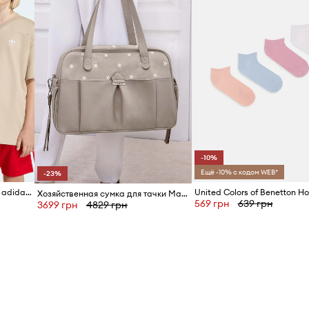
-10%
Ещё -10% с кодом WEB*
-23%
Детская хлопковая футболка adidas Originals
Хозяйственная сумка для тачки Mayoral Newborn
569 грн
639 грн
3699 грн
4829 грн