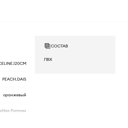
СОСТАВ
ПВХ
CELINE.120CM
PEACH.DAIS
оранжевый
etites Pommes