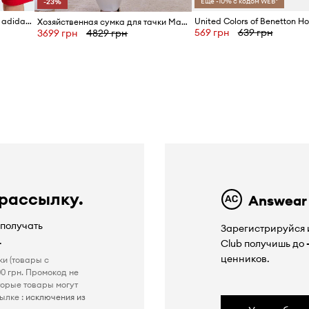
Ещё -10% с кодом WEB*
-23%
Детская хлопковая футболка adidas Originals
Хозяйственная сумка для тачки Mayoral Newborn
569 грн
639 грн
3699 грн
4829 грн
ю
 рассылку.
Answear
 получать
Зарегистрируйся и
.
Club получишь до
ценников.
ки (товары с
0 грн. Промокод не
торые товары могут
ылке :
исключения из