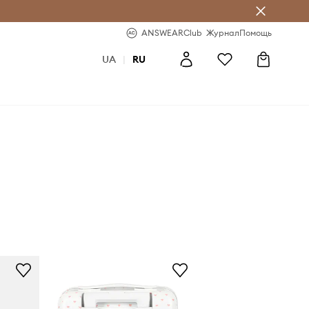
ear Club
-20% на первый заказ
ANSWEARClub
Журнал
Помощь
UA
|
RU