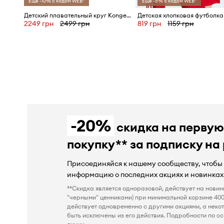
Ещё -10% с кодом WEB*
Ещё -5% с кодом WEB*
Детский плавательный круг Konges Sløjd BABY WATER RING
2249 грн
2499 грн
819 грн
1159 грн
-20%
скидка на перву
покупку** за подписку на
Присоединяйся к нашему сообществу, чтобы
информацию о последних акциях и новинках
**Скидка является одноразовой, действует на новин
"черными" ценниками) при минимальной корзине 400
действует одновременно с другими акциями, а неко
быть исключены из его действия. Подробности по сс