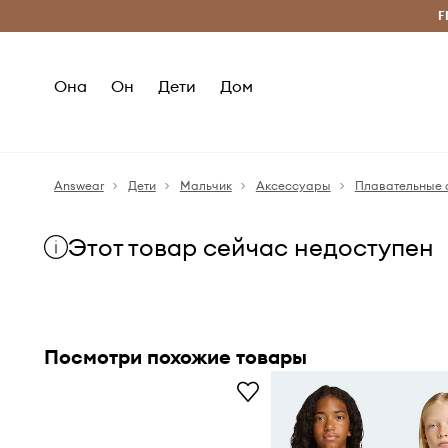
Бесплатная доставка из ЕС (от 2800 грн)
F
Она
Он
Дети
Дом
Answear
Дети
Мальчик
Аксессуары
Плавательные 
Этот товар сейчас недоступен
Посмотри похожие товары