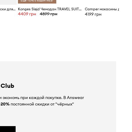
Ещё -10% с кодом WEB*
United Colors of Benetton Носки для детей 4 шт.
Konges Sløjd Чемодан TRAVEL SUITCASE
4409 грн
4899 грн
4199 грн
 Club
 экономь при каждой покупке. В Answear
-20%
постоянной скидки от "чёрных"