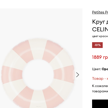
Petites
Круг 
CELI
цвет крас
-10%
1889 г
Цвет:
о
Товар -
К сожале
товарами