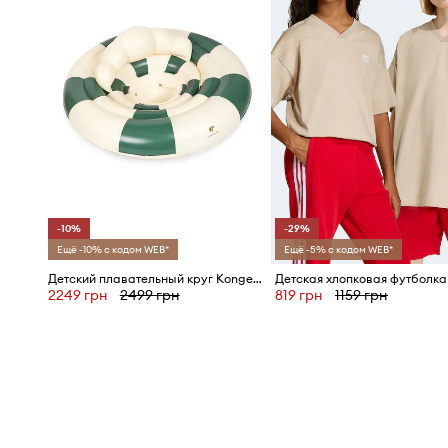
-10%
-29%
Ещё -10% с кодом WEB*
Ещё -5% с кодом WEB*
Детский плавательный круг Konges Sløjd BABY WATER RING
2249 грн
2499 грн
819 грн
1159 грн