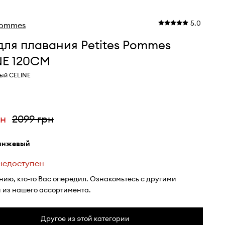
5.0
 Pommes
для плавания Petites Pommes
NE 120CM
ный CELINE
рн
2099 грн
ранжевый
 недоступен
нию, кто-то Вас опередил. Ознакомьтесь с другими
 из нашего ассортимента.
Другое из этой категории