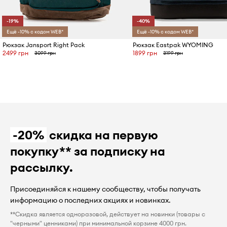
-19%
-40%
Ещё -10% с кодом WEB*
Ещё -10% с кодом WEB*
Рюкзак Jansport Right Pack
Рюкзак Eastpak WYOMING
2499 грн
1899 грн
3099 грн
3199 грн
-20%
скидка на первую
покупку** за подписку на
рассылку.
Присоединяйся к нашему сообществу, чтобы получать
информацию о последних акциях и новинках.
**Скидка является одноразовой, действует на новинки (товары с
"черными" ценниками) при минимальной корзине 4000 грн.