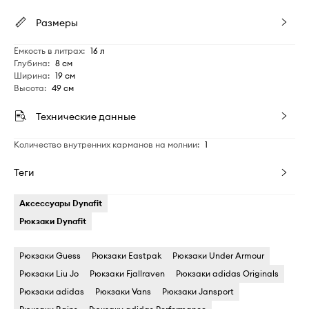
Размеры
Ёмкость в литрах
:
16 л
Глубина
:
8 см
Ширина
:
19 см
Высота
:
49 см
Технические данные
Количество внутренних карманов на молнии
:
1
Теги
Аксессуары Dynafit
Рюкзаки Dynafit
Рюкзаки Guess
Рюкзаки Eastpak
Рюкзаки Under Armour
Рюкзаки Liu Jo
Рюкзаки Fjallraven
Рюкзаки adidas Originals
Рюкзаки adidas
Рюкзаки Vans
Рюкзаки Jansport