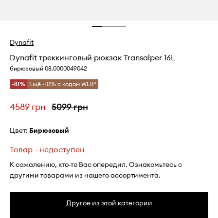
Dynafit
Dynafit треккинговый рюкзак Transalper 16L
бирюзовый 08.0000049042
-10%
Ещё -10% с кодом WEB*
4589 грн
5099 грн
Цвет:
бирюзовый
Товар - недоступен
К сожалению, кто-то Вас опередил. Ознакомьтесь с
другими товарами из нашего ассортимента.
Другое из этой категории