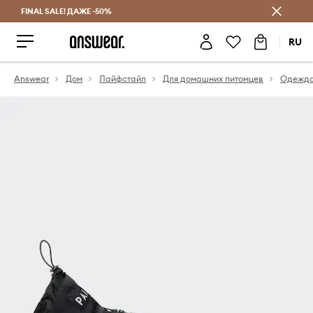
FINAL SALE! ДАЖЕ -50%
Экономь с Answear Club
RU
Answear
Дом
Лайфстайл
Для домашних питомцев
Одежда