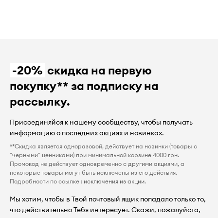
-20%
скидка на первую
покупку** за подписку на
рассылку.
Присоединяйся к нашему сообществу, чтобы получать
информацию о последних акциях и новинках.
**Скидка является одноразовой, действует на новинки (товары с
"черными" ценниками) при минимальной корзине 4000 грн.
Промокод не действует одновременно с другими акциями, а
некоторые товары могут быть исключены из его действия.
Подробности по ссылке :
исключения из акции
.
Мы хотим, чтобы в Твой почтовый ящик попадало только то,
что действительно Тебя интересует. Скажи, пожалуйста,