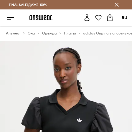
FINAL SALE! ДАЖЕ -50%
Экономь с Answear Club
RU
Answear
Она
Одежда
Платья