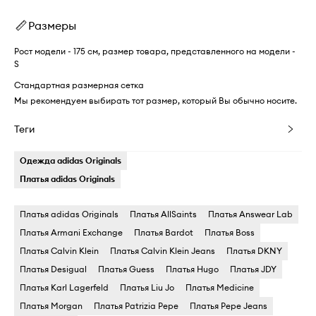
Размеры
Рост модели - 175 см, размер товара, представленного на модели -
S
Стандартная размерная сетка
Мы рекомендуем выбирать тот размер, который Вы обычно носите.
Теги
Одежда adidas Originals
Платья adidas Originals
Платья adidas Originals
Платья AllSaints
Платья Answear Lab
Платья Armani Exchange
Платья Bardot
Платья Boss
Платья Calvin Klein
Платья Calvin Klein Jeans
Платья DKNY
Платья Desigual
Платья Guess
Платья Hugo
Платья JDY
Платья Karl Lagerfeld
Платья Liu Jo
Платья Medicine
Платья Morgan
Платья Patrizia Pepe
Платья Pepe Jeans