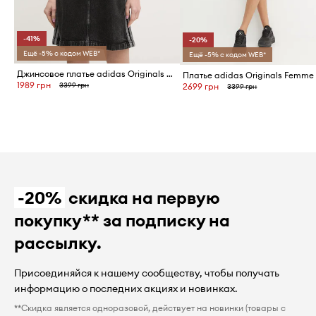
-41%
-20%
Ещё -5% с кодом WEB*
Ещё -5% с кодом WEB*
Джинсовое платье adidas Originals DENIM 3S DRESS
1989 грн
3399 грн
2699 грн
3399 грн
-20%
скидка на первую
покупку** за подписку на
рассылку.
Присоединяйся к нашему сообществу, чтобы получать
информацию о последних акциях и новинках.
**Скидка является одноразовой, действует на новинки (товары с