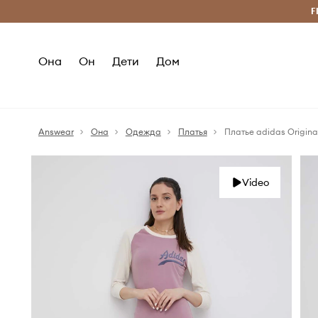
Бесплатная доставка из ЕС (от 2800 грн)
F
Она
Он
Дети
Дом
Answear
Она
Одежда
Платья
Платье adidas Origina
Video