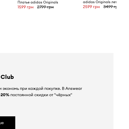
Платье adidas Originals
2599 грн
3499 грн
1599 грн
2799 грн
 Club
 экономь при каждой покупке. В Answear
-20%
постоянной скидки от "чёрных"
ше