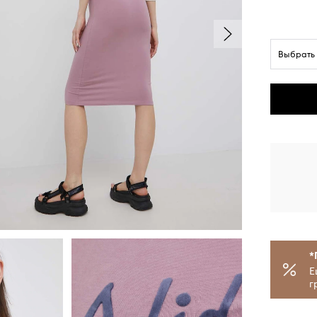
Выбрать
*
Е
г