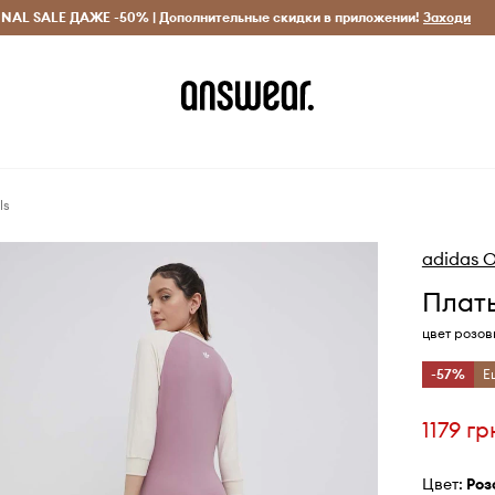
INAL SALE ДАЖЕ -50% | Дополнительные скидки в приложении!
Исключительно оригинальные товары
Экономь с Answ
Заходи
ls
adidas O
Плать
цвет розо
-57%
Е
1179 гр
Цвет:
ро