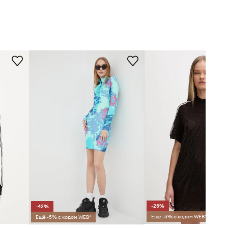
-25%
-42%
Ещё -5% с кодом WEB*
Ещё -5% с кодом WEB*