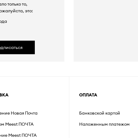
ло только то,
ожалуйста, это:
ода
одписаться
ВКА
ОПЛАТА
ление Новая Почта
Банковской картой
ом Meest ПОЧТА
Наложенным платежом
ние Мeest ПОЧТА