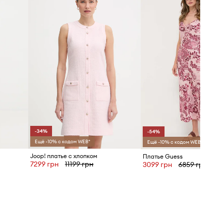
Размерная сетка
-34%
-54%
Ещё -10% с кодом WEB*
Ещё -10% с кодом WEB*
Joop! платье с хлопком
Платье Guess
7299 грн
11199 грн
3099 грн
6859 грн