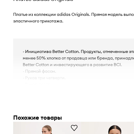
Платье из коллекции adidas Originals. Прямая модель вып
эластичного трикотажа.
- Инициатива Better Cotton. Продукты, отмеченные э
менее 50% хлопка от продавца или бренда, принад
Better Cotton и инвестирующего в развитие BCI.
- Прямой фасон.
- Рукав три четверти.
- Рукав-реглан.
- Рукава со стяжкой.
- Круглый вырез.
- Тонкий, эластичный трикотаж.
- Ширина под подмышками: 43 см.
Похожие товары
- Длина: 103 см.
- Параметры указаны для размера: 36.