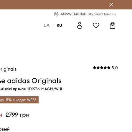
ear Club
-20% на первый заказ
ANSWEARClub
Журнал
Помощь
UA
|
RU
5.0
riginals
е adidas Originals
вый mini прямая HD9786-MAGM/WHI
щё -5% с кодом WEB*
н
2799 грн
зовый