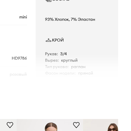
mini
93% Хлопок, 7% Эластан
КРОЙ
Рукав
:
3/4
HD9786
Вырез
:
круглый
Тип рукава
:
раглан
Фасон модели
:
прямай
розовый
idas Originals
РАЗМЕРЫ
Рост модели - 175 см, размер
товара, представленного на
модели - 36