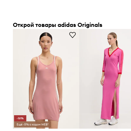
Открой товары adidas Originals
-16%
Ещё -5% с кодом WEB*