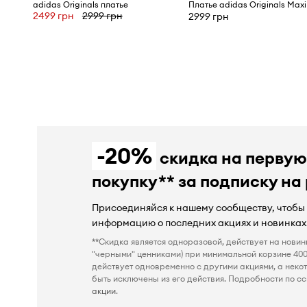
adidas Originals платье
2499 грн
2999 грн
2999 грн
-20%
скидка на перву
покупку** за подписку на
Присоединяйся к нашему сообществу, чтобы
информацию о последних акциях и новинках
**Скидка является одноразовой, действует на новин
"черными" ценниками) при минимальной корзине 400
действует одновременно с другими акциями, а неко
быть исключены из его действия. Подробности по сс
акции
.