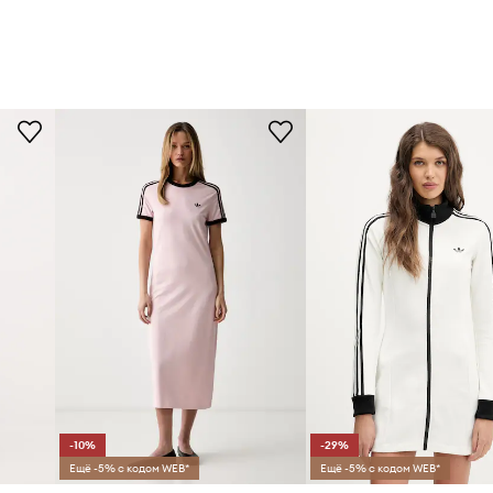
-10%
-29%
Ещё -5% с кодом WEB*
Ещё -5% с кодом WEB*