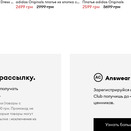
Платье adidas Originals Maxi Dress V
adidas Originals платье из хлопка с эластаном
Платье adidas Originals
2699 грн
2999 грн
2599 грн
3699 грн
ю
 рассылку.
Answear
 получать
Зарегистрируйся и
.
Club получишь до
ценников.
ки (товары с
0 грн. Промокод не
торые товары могут
ылке :
исключения из
Узнать боль