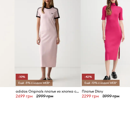
-10%
-42%
Ещё -5% с кодом WEB*
Ещё -10% с кодом WEB*
adidas Originals платье из хлопка с эластаном
Платье Dkny
2699 грн
2999 грн
2299 грн
3999 грн