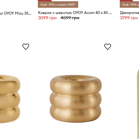
Ещё -10% с кодом WEB*
Ещё -10% с
Коврик с шерстью OYOY Acorn 80 x 80 cm
Набор бокалов для вина OYOY Mizu 350 ml 2 шт
3099 грн
4099 грн
3799 грн