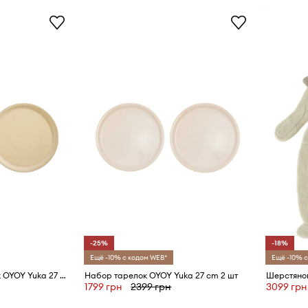
-25%
-18%
Ещё -10% с кодом WEB*
Ещё -10% с
Набор плоских тарелок OYOY Yuka 27 cm 2 шт
Набор тарелок OYOY Yuka 27 cm 2 шт
1799 грн
2399 грн
3099 грн