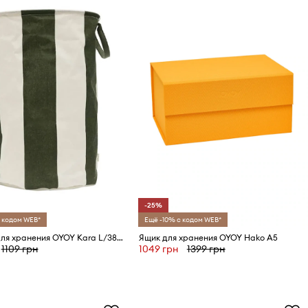
-25%
 кодом WEB*
Ещё -10% с кодом WEB*
Корзина для хранения OYOY Kara L/38 x 38 x 54 cm
Ящик для хранения OYOY Hako A5
1109 грн
1049 грн
1399 грн