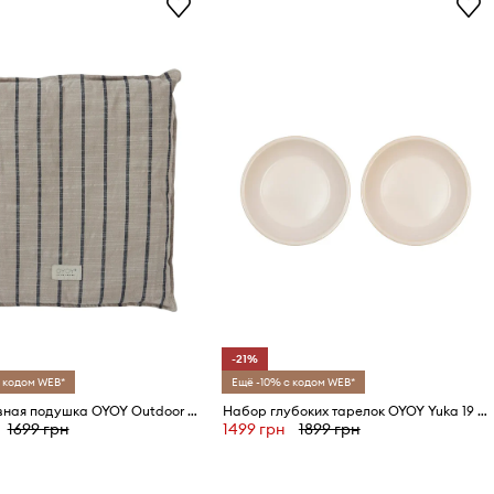
-21%
 кодом WEB*
Ещё -10% с кодом WEB*
Декоративная подушка OYOY Outdoor Kyoto 42 x 42 x 8,5 cm
Набор глубоких тарелок OYOY Yuka 19 cm 2 шт
1699 грн
1499 грн
1899 грн