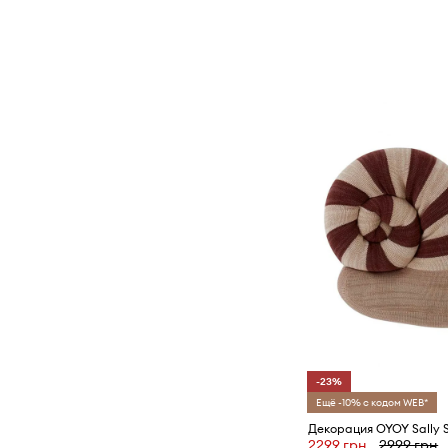
-23%
Ещё -10% с кодом WEB*
Декорация OYOY Sally S
2299 грн
2999 грн