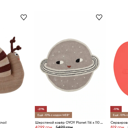
-21%
-11%
Ещё -10% с кодом WEB*
Ещё -10% с
nail
Шерстяной ковёр OYOY Planet 116 x 110 cm
4299 грн
5499 грн
819 грн