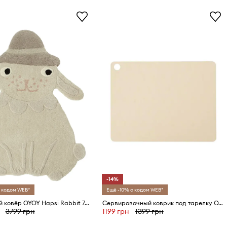
-14%
 кодом WEB*
Ещё -10% с кодом WEB*
Шерстяной ковёр OYOY Hapsi Rabbit 76 x 100 cm
Сервировочный коврик под тарелку OYOY Dotto 2 шт
3799 грн
1199 грн
1399 грн