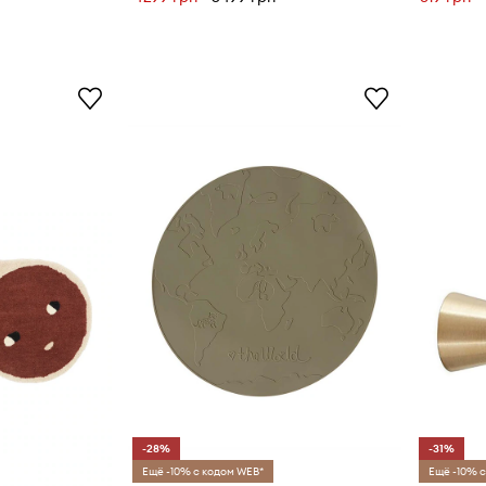
-28%
-31%
Ещё -10% с кодом WEB*
Ещё -10% с