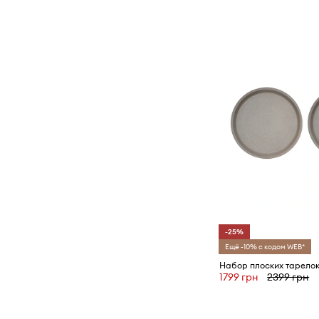
-25%
Ещё -10% с кодом WEB*
1799 грн
2399 грн