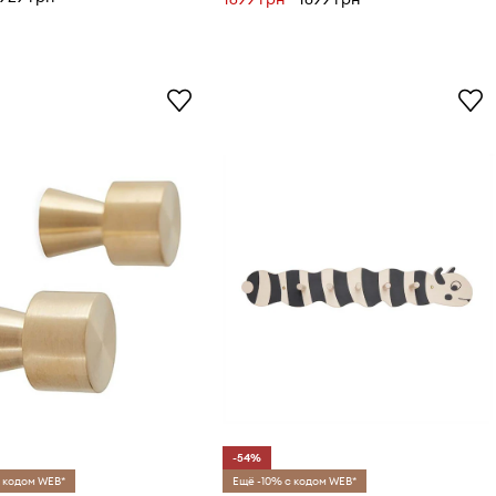
-54%
 кодом WEB*
Ещё -10% с кодом WEB*