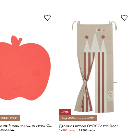
-10%
 кодом WEB*
Ещё -10% с кодом WEB*
Сервировочный коврик под тарелку OYOY Yummy Banana
Дверная штора OYOY Castle Door
929 грн
1699 грн
1899 грн