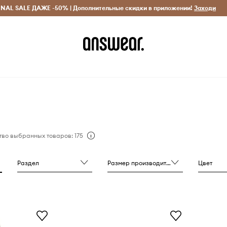
INAL SALE ДАЖЕ -50% | Дополнительные скидки в приложении!
Исключительно оригинальные товары
Экономь с Answ
Заходи
тво выбранных товаров: 175
Раздел
Размер производителя
Цвет