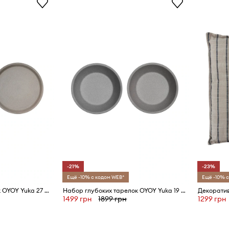
-21%
-23%
Ещё -10% с кодом WEB*
Ещё -10% с
Набор плоских тарелок OYOY Yuka 27 cm 2 шт
Набор глубоких тарелок OYOY Yuka 19 cm 2 шт
1499 грн
1899 грн
1299 грн