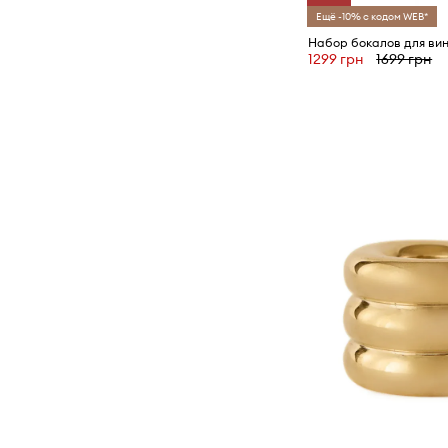
Ещё -10% с кодом WEB*
1299 грн
1699 грн