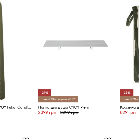
-27%
-25%
Ещё -10% с кодом WEB*
Ещё -10% с
Декоративная свеча OYOY Fukai Candles M 2 шт
Полка для душа OYOY Pieni
2399 грн
3299 грн
829 грн