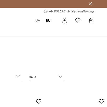
ear Club
-20% на первый заказ
ANSWEARClub
Журнал
Помощь
UA
|
RU
Цена