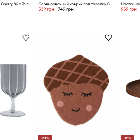
Шерстяной ковёр OYOY Cherry 86 x 76 cm
Сервировочный коврик под тарелку OYOY The World
539 грн
749 грн
959 грн
-24%
-19%