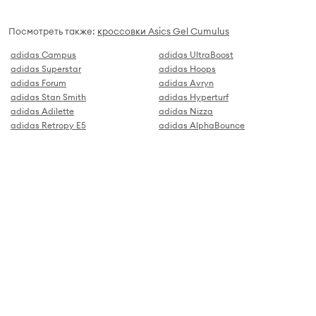
Посмотреть также:
кроссовки Asics Gel Cumulus
adidas Campus
adidas UltraBoost
adidas Superstar
adidas Hoops
adidas Forum
adidas Avryn
adidas Stan Smith
adidas Hyperturf
adidas Adilette
adidas Nizza
adidas Retropy E5
adidas AlphaBounce