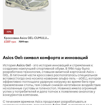
-10%
Кроссовки Asics GEL-CUMULUS 16
6389 грн
7099 грн
Asics Gel: символ комфорта и инноваций
История
Asics Gel
- это история инноваций и стремления к
созданию наилучшей спортивной обуви. В 1986 году была
разработана технология, ставшая визитной карточкой Asics –
GEL. В пяточной части кроссовка располагалась специальная
вставка (тогда она носила название альфа-гель – aGEL), которая
эффективно поглощала ударную нагрузку во время бега при
приземлении стопы, тем самым снижая негативное воздействие
на коленные суставы и голеностоп. Новинка имела огромный
успех у потребителей и дала толчок к появлению аналогов у
конкурентов компании.
С течением времени Asics продолжил разрабатывать и
усовершенствовать технологию
Asics Gel
, интегрируя ее в