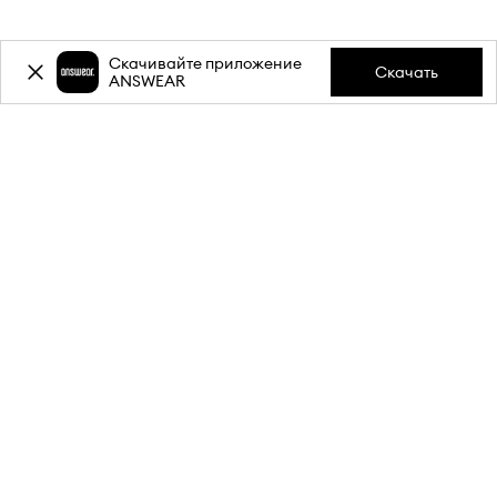
Скачивайте приложение
Скачать
ANSWEAR
-20%
скидка на первую
покупку** за подписку на
рассылку.
Присоединяйся к нашему сообществу, чтобы получать
информацию о последних акциях и новинках.