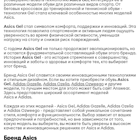
различные модели обуви для различных видов спорта. От
беговых кроссовок до тренировочной и теннисной обуви -
технология Gel стала ключевой особенностью многих моделей
Asics.
Asics Gel
стал символом комфорта, поддержки и инноваций. Эта
технология позволила спортсменам и активным людям ощущать
уверенность во время физической активности, уменьшая
нагрузку на стопу и снижая риск повреждений.
С годами
Asics Gel
не только продолжает эволюционировать, но
и остается фундаментальной составляющей обуви этого бренда.
История
Asics Gel
- это история стремления к совершенству,
инноваций и заботы о здоровье и комфорте тех, кто выбирает
этот бренд.
Бренд Asics Gel славится своими инновационными технологиями
и стильным дизайном. Если вы хотите приобрести обувь
Asics
Gel
,
Adidas Gazelle
,
Adidas Ozelia
,
Adidas Ozweego
и другие
модели, то лучшим местом для этого может быть сайт Answear.
Здесь представлен широкий ассортимент моделей
Asics
и
Adidas.
Каждая из этих моделей - Asics Gel, Adidas Gazelle, Adidas Ozelia
и Adidas Ozweego - представляет собой уникальное сочетание
стиля, комфорта и функциональности. Выбор зависит от ваших
предпочтений и потребностей, но вне зависимости от того,
какую модель вы выберете, вы можете быть уверены в высоком
качестве и инновационных решениях от Asics и Adidas.
Бренд Asics