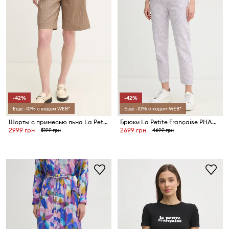
-42%
-42%
Ещё -10% с кодом WEB*
Ещё -10% с кодом WEB*
Шорты с примесью льна La Petite Française SOLANGE
Брюки La Petite Française PHAREL
2999 грн
2699 грн
5199 грн
4699 грн