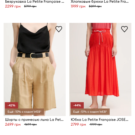
Безрукавка La Petite Française GALAXIE
Хлопковые брюки La Petite Française PENDULE
2299 грн
1999 грн
5799 грн
5099 грн
-42%
-44%
Ещё -10% с кодом WEB*
Ещё -10% с кодом WEB*
Шорты с примесью льна La Petite Française SAVOUREUX
Юбка La Petite Française JOSETTE
2699 грн
2799 грн
4699 грн
4999 грн