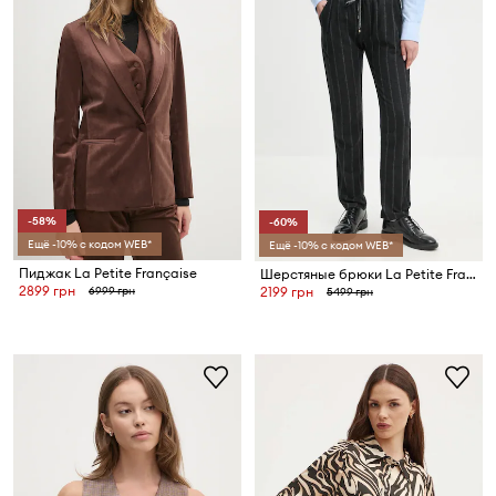
-58%
-60%
Ещё -10% с кодом WEB*
Ещё -10% с кодом WEB*
Пиджак La Petite Française
Шерстяные брюки La Petite Française PFPOLI
2899 грн
6999 грн
2199 грн
5499 грн