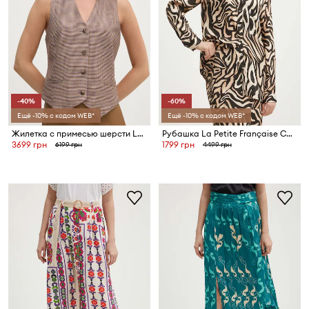
-40%
-60%
Ещё -10% с кодом WEB*
Ещё -10% с кодом WEB*
Жилетка с примесью шерсти La Petite Française PFGRATIFIANT
Рубашка La Petite Française CHOCOLAT
3699 грн
1799 грн
6199 грн
4499 грн