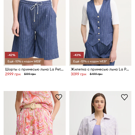
-42%
-43%
Ещё -10% с кодом WEB*
Ещё -10% с кодом WEB*
Шорты с примесью льна La Petite Française SOLANGE
Жилетка с примесью льна La Petite Française GWEN
2999 грн
3099 грн
5199 грн
5499 грн