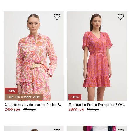
-43%
Ещё -10% с кодом WEB*
-44%
Хлопковая рубашка La Petite Française CHEYENNE
Платье La Petite Française RYHANA
2499 грн
2899 грн
4399 грн
5199 грн