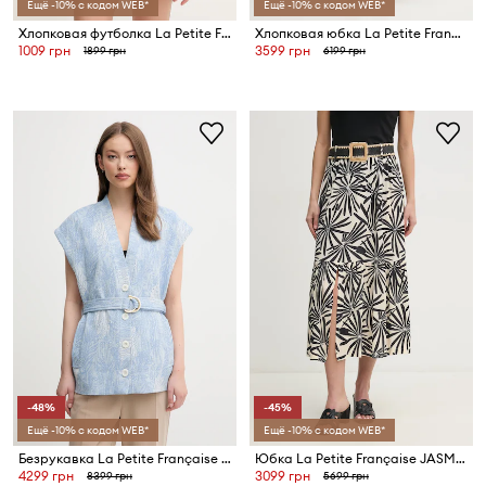
Ещё -10% с кодом WEB*
Ещё -10% с кодом WEB*
Хлопковая футболка La Petite Française
Хлопковая юбка La Petite Française JAMAL
1009 грн
3599 грн
1899 грн
6199 грн
-48%
-45%
Ещё -10% с кодом WEB*
Ещё -10% с кодом WEB*
Безрукавка La Petite Française VANGELIS
Юбка La Petite Française JASMINE
4299 грн
3099 грн
8399 грн
5699 грн