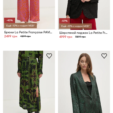
-43%
-57%
Ещё -10% с кодом WEB*
Ещё -10% с кодом WEB*
Брюки La Petite Française PAVINA
Шерстяной пиджак La Petite Française PFVERITABLE
2499 грн
4399 грн
4999 грн
11899 грн