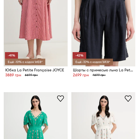
-41%
-42%
Ещё -10% с кодом WEB*
Ещё -10% с кодом WEB*
Юбка La Petite Française JOYCE
Шорты с примесью льна La Petite Française SAVOUREUX
3889 грн
2699 грн
6699 грн
4699 грн