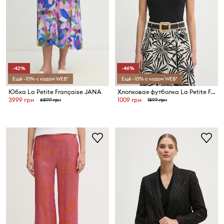
-42%
-46%
Ещё -10% с кодом WEB*
Ещё -10% с кодом WEB*
Юбка La Petite Française JANA
Хлопковая футболка La Petite Française LPF
3999 грн
1009 грн
6899 грн
1899 грн