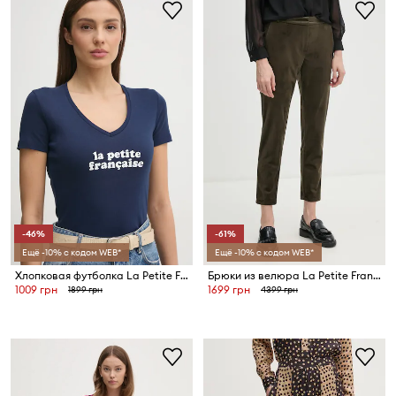
-46%
-61%
Ещё -10% с кодом WEB*
Ещё -10% с кодом WEB*
Хлопковая футболка La Petite Française THIBAULT
Брюки из велюра La Petite Française
1009 грн
1699 грн
1899 грн
4399 грн