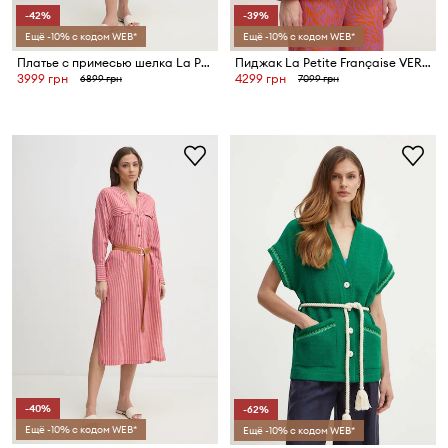
-42%
-39%
Ещё -10% с кодом WEB*
Ещё -10% с кодом WEB*
Платье с примесью шелка La Petite Française RIVA
Пиджак La Petite Française VERNON
3999 грн
4299 грн
6899 грн
7099 грн
-40%
-62%
Ещё -10% с кодом WEB*
Ещё -10% с кодом WEB*