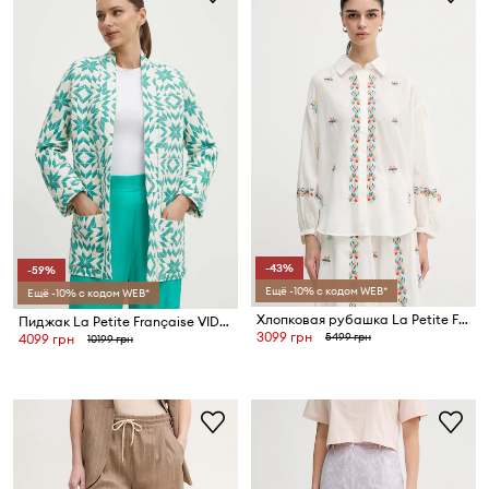
-43%
-59%
Ещё -10% с кодом WEB*
Ещё -10% с кодом WEB*
Хлопковая рубашка La Petite Française CHEN
Пиджак La Petite Française VIDEO
3099 грн
5499 грн
4099 грн
10199 грн