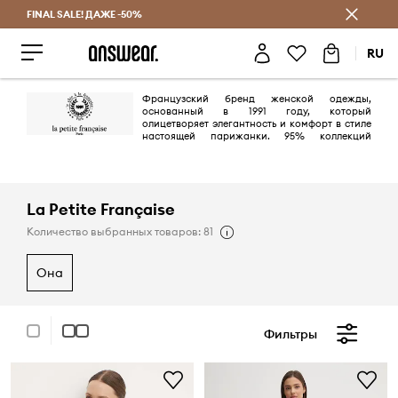
FINAL SALE! ДАЖЕ -50%
Экономь с Answear Club
RU
Французский бренд женской одежды,
основанный в 1991 году, который
олицетворяет элегантность и комфорт в стиле
настоящей парижанки. 95% коллекций
создаются и производятся во Франции, что гарантирует высокое
качество и быструю адаптацию к модным тенденциям. La Petite
Française
известен своими изящными силуэтами, натуральными
тканями и изысканными деталями, что делает его любимым выбором
современных женщин, которые ценят свободу выбора, стиль и
La Petite Française
ежедневную уверенность.
Количество выбранных товаров: 81
она
Фильтры