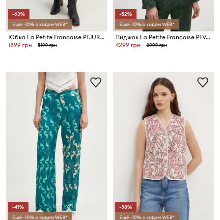
-63%
-52%
Ещё -10% с кодом WEB*
Ещё -10% с кодом WEB*
Юбка La Petite Française PFJURATOIRE
Пиджак La Petite Française PFVAPOREUSE
1899 грн
4299 грн
5199 грн
8999 грн
-41%
-58%
Ещё -10% с кодом WEB*
Ещё -10% с кодом WEB*