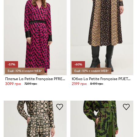
-57%
-60%
Ещё -10% с кодом WEB*
Ещё -10% с кодом WEB*
Платье La Petite Française PFREDOUTABLE
Юбка La Petite Française PFJETABLE
3099 грн
2199 грн
7299 грн
5499 грн