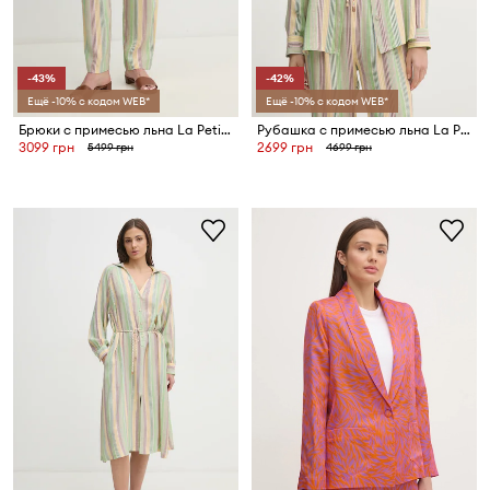
-43%
-42%
Ещё -10% с кодом WEB*
Ещё -10% с кодом WEB*
Брюки с примесью льна La Petite Française PETRUS
Рубашка с примесью льна La Petite Française CHARLENE
3099 грн
2699 грн
5499 грн
4699 грн