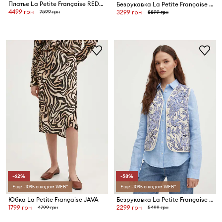
Платье La Petite Française REDA
Безрукавка La Petite Française VERDICT
4499 грн
7599 грн
3299 грн
8899 грн
-62%
-58%
Ещё -10% с кодом WEB*
Ещё -10% с кодом WEB*
Юбка La Petite Française JAVA
Безрукавка La Petite Française GAMIN
1799 грн
2299 грн
4799 грн
5499 грн