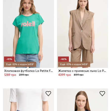
-41%
-46%
Ещё -10% с кодом WEB*
Ещё -10% с кодом WEB*
Хлопковая футболка La Petite Française TYFANY
Жилетка с примесью льна La Petite Française VALMY
1289 грн
4399 грн
2199 грн
8199 грн