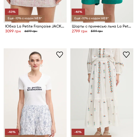
-53%
-46%
Ещё -10% с кодом WEB*
Ещё -10% с кодом WEB*
Юбка La Petite Française JACKET
Шорты с примесью льна La Petite Française SAVOUREUX
3099 грн
2799 грн
6699 грн
5199 грн
-46%
-41%