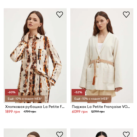
-60%
-52%
Ещё -10% с кодом WEB*
Ещё -10% с кодом WEB*
Хлопковая рубашка La Petite Française CHARDON
Пиджак La Petite Française VOYELLE
1899 грн
6099 грн
4799 грн
12799 грн