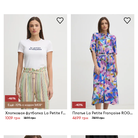
-46%
Ещё -10% с кодом WEB*
-40%
Хлопковая футболка La Petite Française LPF
Платье La Petite Française ROGER
1009 грн
4699 грн
1899 грн
7899 грн