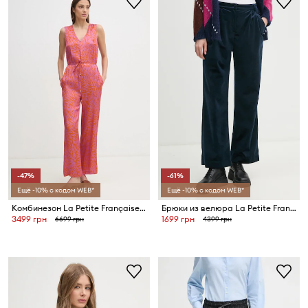
-47%
-61%
Ещё -10% с кодом WEB*
Ещё -10% с кодом WEB*
Комбинезон La Petite Française COLETTE
Брюки из велюра La Petite Française
3499 грн
1699 грн
6699 грн
4399 грн