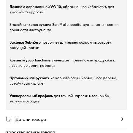
Лезвие с сердцевиной VG-10
, обогащённое кобальтом, для
высокой твёрдости
3-слойная конструкция San Mai
способствует эластичности и
прочности инструмента
Закалка Sub-Zero
позволяет длительно сохранять остроту
режущей кромки
Кованый узор Tsuchime
уменьшает прилипание продуктов к
лезвию во время нарезки
Эргономичная рукоять
из чёрного ламинированного дерева,
устойчивая к влаге
Универсальный профиль
для точной нарезки мяса, рыбы,
зелени и овощей
Детали товара
Характеристики товара