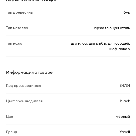
Тип древесины
бук
Тип металла
нержавеющая сталь
Тип ножа
для мяса, для рыбы, для овощей,
шеф-повар
Информация о товаре
Код производителя
34734
Цвет производителя
black
Цвет
чёрный
Бренд
Yaxell