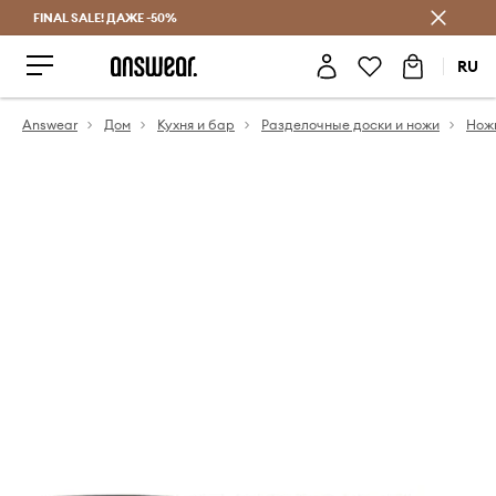
FINAL SALE! ДАЖЕ -50%
Экономь с Answear Club
RU
Answear
Дом
Кухня и бар
Разделочные доски и ножи
Нож