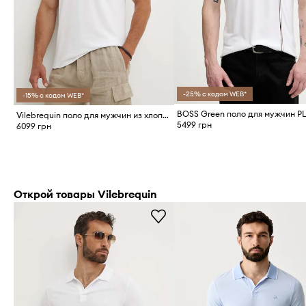
-25% с кодом WEB*
-15% с кодом WEB*
Vilebrequin поло для мужчин из хлопка PALATIN
5499 грн
6099 грн
Открой товары Vilebrequin