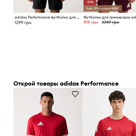
-12%
Ещё -5% с кодом WEB*
adidas Performance футболка для мужчин из хлопка Entrada26
919 грн
1049 грн
1299 грн
Открой товары adidas Performance