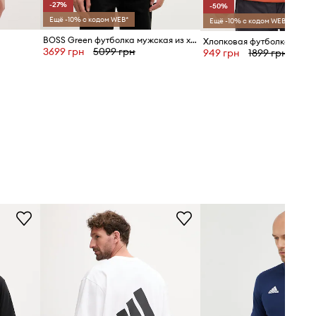
-27%
-50%
Ещё -10% с кодом WEB*
Ещё -10% с кодом WEB*
BOSS Green футболка мужская из хлопка
3699 грн
5099 грн
949 грн
1899 грн