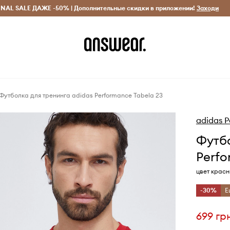
INAL SALE ДАЖЕ -50% | Дополнительные скидки в приложении!
Исключительно оригинальные товары
Экономь с Answ
Заходи
Футболка для тренинга adidas Performance Tabela 23
adidas 
Футбо
Perfo
цвет крас
-30%
Е
699 гр