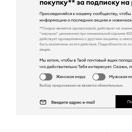
покупку** за подписку на
Присоединяйся к нашему сообществу, чтобы
информацию о последних акциях и новинках
**Скидка является одноразовой, действует на новин
"черными" ценниками) при минимальной корзине 400
действует одновременно с другими акциями, а неко
быть исключены из его действия. Подробности по сс
акции
.
Мы хотим, чтобы в Твой почтовый ящик попада
что действительно Тебя интересует. Скажи, п
Женская мода
Мужская м
Выбор предложения не является обязательным.
П