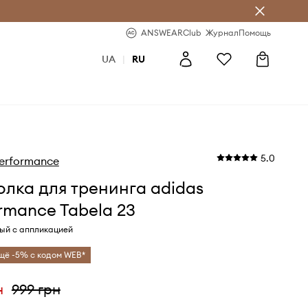
ear Club
-20% на первый заказ
ANSWEARClub
Журнал
Помощь
UA
|
RU
5.0
Performance
лка для тренинга adidas
rmance Tabela 23
ный с аппликацией
щё -5% с кодом WEB*
н
999 грн