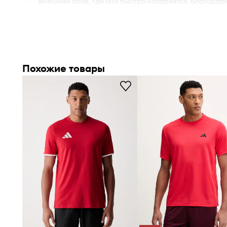
внешний слой, где она быстро испаряется. Благодаря
сохраняете прохладу и сухость во время любой физи
- Сетчатые вставки способствуют вентиляции.
- Плоские швы защищают кожу от потертостей и раз
высокий уровень комфорта при использовании.
- Длина: 72 см.
Похожие товары
- Ширина под подмышками: 52 см.
- Параметры указаны для размера: M.