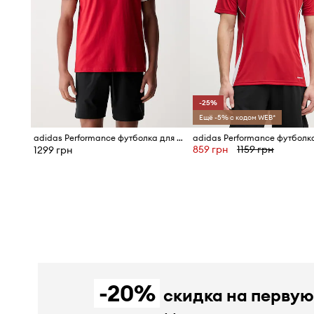
-25%
Ещё -5% с кодом WEB*
adidas Performance футболка для мужчин из хлопка Entrada26
859 грн
1159 грн
1299 грн
-20%
скидка на перву