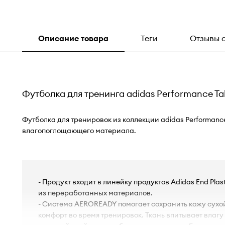
Описание товара
Теги
Отзывы 
Футболка для тренинга adidas Performance Ta
Футболка для тренировок из коллекции adidas Performanc
влагопоглощающего материала.
- Продукт входит в линейку продуктов Adidas End Plas
из переработанных материалов.
- Система AEROREADY помогает сохранить кожу сухо
комфорт во время тренировок. Ткань впитывает влагу