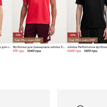
-12%
-25%
Ещё -5% с кодом WEB*
Ещё -5% с кодом WEB*
adidas Performance футболка для тренировки мужская Tiro 24
Футболка для тренировок adidas Performance
919 грн
1049 грн
1049 грн
1399 грн
ю