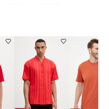
красный
РАЗМЕРЫ
Рост модели - 188 см, размер
s Performance
товара, представленного на
модели - M
Размерная сетка