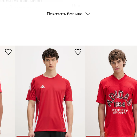
 этой технологии вы
Цвет
ческой активности.
Показать больше
дражений и обеспечивают
Бренд
adida
Производитель
ID Товара