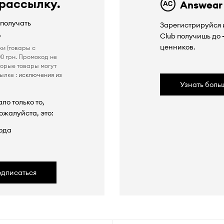
 рассылку.
Answear
 получать
Зарегистрируйся и
.
Club получишь до
ценников.
ки (товары с
0 грн. Промокод не
торые товары могут
ылке :
исключения из
Узнать боль
ло только то,
ожалуйста, это:
ода
одписаться