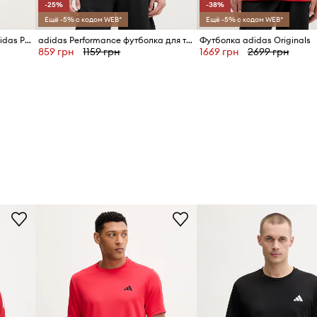
-25%
-38%
Ещё -5% с кодом WEB*
Ещё -5% с кодом WEB*
Футболка для тренировок adidas Performance
adidas Performance футболка для тренировки мужская Tiro 24
Футболка adidas Originals
859 грн
1159 грн
1669 грн
2699 грн