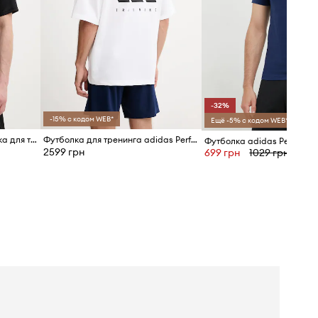
-32%
-15% с кодом WEB*
Ещё -5% с кодом WEB*
adidas Performance футболка для тренировки для мужчин
Футболка для тренинга adidas Performance POWER
2599 грн
699 грн
1029 грн