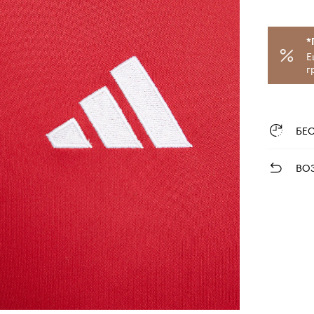
*
Е
г
БЕ
ВО