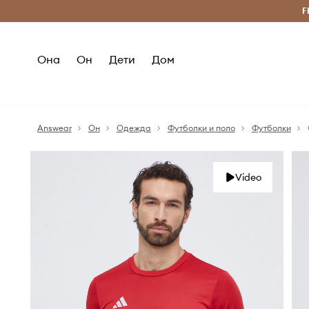
Бесплатная доставка из ЕС (от 2800 грн)
F
Она
Он
Дети
Дом
Answear
Он
Одежда
Футболки и поло
Футболки
Video