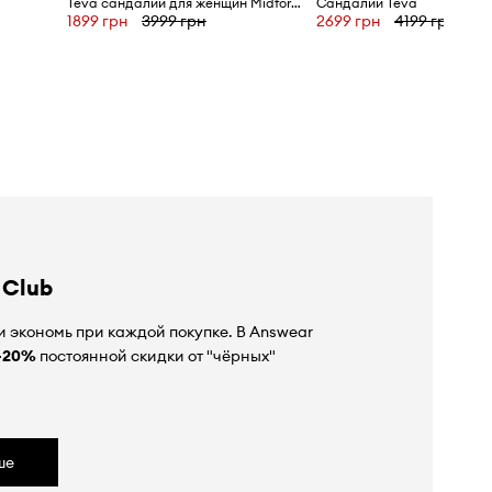
Teva сандалии для женщин Midform Universal
Сандалии Teva
1899 грн
3999 грн
2699 грн
4199 грн
 Club
 экономь при каждой покупке. В Answear
-20%
постоянной скидки от "чёрных"
ше