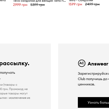
erra
Teva - Сандалии
Teva сандалии для женщин Terra Fi 5 Universal
1599 грн
2499 грн
2999 грн
5399 грн
ю
 рассылку.
Answear
 получать
Зарегистрируйся и
.
Club получишь до
ценников.
ки (товары с
0 грн. Промокод не
торые товары могут
ылке :
исключения из
Узнать боль