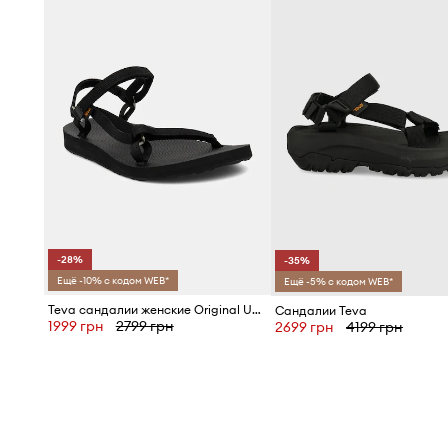
-28%
-35%
Ещё -10% с кодом WEB*
Ещё -5% с кодом WEB*
Teva сандалии женские Original Universal Slim
Сандалии Teva
1999 грн
2799 грн
2699 грн
4199 грн