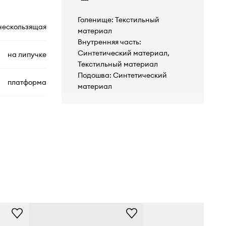
Голенище: Текстильный
нескользящая
материал
Внутренняя часть:
Синтетический материал,
на липучке
Текстильный материал
Подошва: Синтетический
платформа
материал
1090969.BLK
BLK
чёрный