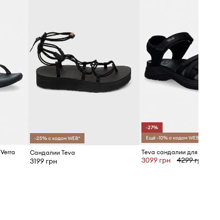
Teva
-27%
Ещё -10% с кодом WEB*
-25% с кодом WEB*
Verra
Сандалии Teva
3099 грн
4299 грн
3199 грн