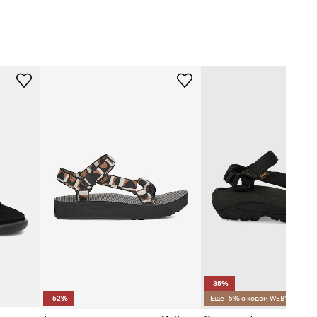
-35%
-52%
Ещё -5% с кодом WEB*