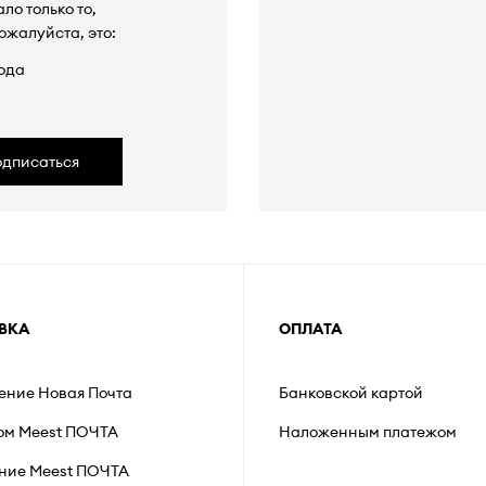
ло только то,
ожалуйста, это:
ода
одписаться
ВКА
ОПЛАТА
ление Новая Почта
Банковской картой
ом Meest ПОЧТА
Наложенным платежом
ние Мeest ПОЧТА