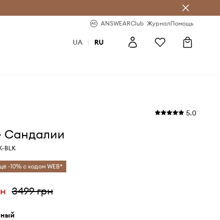
ear Club
-20% на первый заказ
ANSWEARClub
Журнал
Помощь
UA
|
RU
5.0
- Сандалии
K-BLK
щё -10% с кодом WEB*
рн
3499 грн
рный