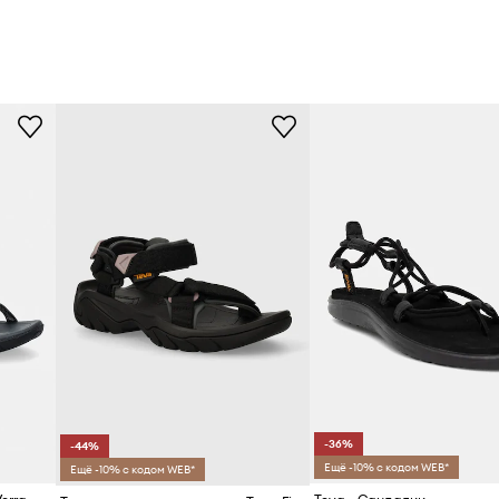
-36%
-44%
Ещё -10% с кодом WEB*
Ещё -10% с кодом WEB*