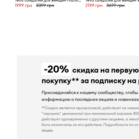
Teva сандалии для женщин Midform Kena Slim
Teva сандалии для женщин V
1999 грн
3399 грн
2199 грн
3699 грн
-20%
скидка на перву
покупку** за подписку на
Присоединяйся к нашему сообществу, чтобы
информацию о последних акциях и новинках
**Скидка является одноразовой, действует на новин
"черными" ценниками) при минимальной корзине 400
действует одновременно с другими акциями, а неко
быть исключены из его действия. Подробности по сс
акции
.