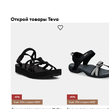
Открой товары Teva
-41%
-40%
Ещё -5% с кодом WEB*
Ещё -5% с кодом WEB*