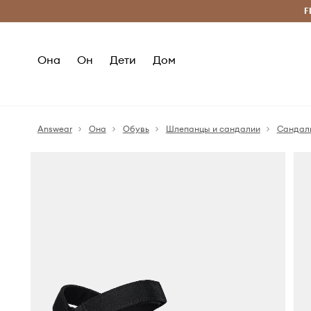
Бесплатная доставка из ЕС (от 2800 грн)
F
Она
Он
Дети
Дом
Answear
Она
Обувь
Шлепанцы и сандалии
Сандал