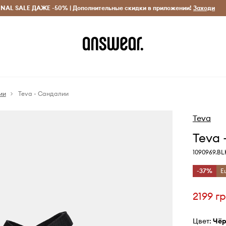
INAL SALE ДАЖЕ -50% | Дополнительные скидки в приложении!
Исключительно оригинальные товары
Экономь с Answ
Заходи
ии
Teva - Сандалии
Teva
Teva 
1090969.BL
-37%
Е
2199 г
Цвет:
чё