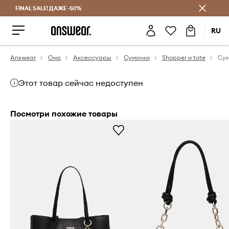
FINAL SALE! ДАЖЕ -50%
Экономь с Answear Club
RU
Answear
Она
Аксессуары
Сумочки
Shopper и tote
Сум
Этот товар сейчас недоступен
Посмотри похожие товары