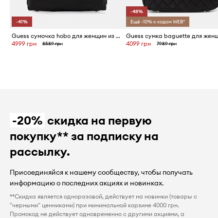
-48%
-41%
Ещё -10% с кодом WEB*
Guess сумочка hobo для женщин из искусственной кожи CAMDEN
4999 грн
4099 грн
8589 грн
7989 грн
-20%
скидка на первую
покупку** за подписку на
рассылку.
Присоединяйся к нашему сообществу, чтобы получать
информацию о последних акциях и новинках.
**Скидка является одноразовой, действует на новинки (товары с
"черными" ценниками) при минимальной корзине 4000 грн.
Промокод не действует одновременно с другими акциями, а