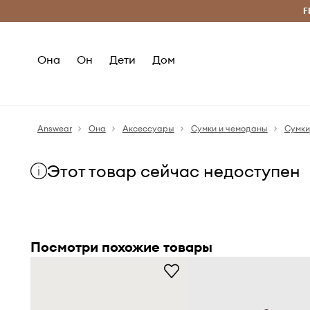
Бесплатная доставка из ЕС (от 2800 грн)
F
Она
Он
Дети
Дом
Answear
Она
Аксессуары
Сумки и чемоданы
Сумки
Этот товар сейчас недоступен
Посмотри похожие товары