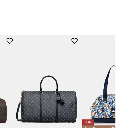
s Performance
-21%