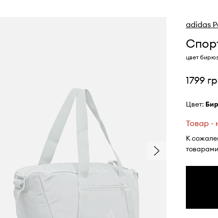
adidas 
Спорт
цвет бирюз
1799 г
Цвет:
би
Товар -
К сожале
товарами