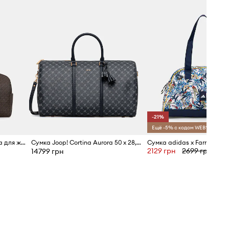
-21%
Ещё -5% с кодом WEB*
MICHAEL Michael Kors сумка для женщин
Сумка Joop! Cortina Aurora 50 x 28,5 x 21 cm
Сумка adidas x Farm Rio
2129 грн
2699 грн
14799 грн