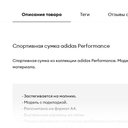
Описание товара
Теги
Отзывы 
Спортивная сумка adidas Performance
Спортивная сумка из коллекции adidas Performance. Мод
материала.
- Застегивается на молнию.
- Модель с подкладкой.
- Рассчитана на формат А4.
- Внутренние карманы из сетки.
- Передний карман на молнии для безопасного хран
других мелких предметов.