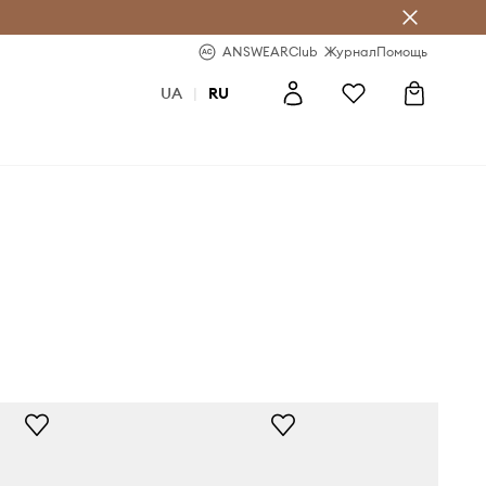
ear Club
-20% на первый заказ
ANSWEARClub
Журнал
Помощь
UA
|
RU