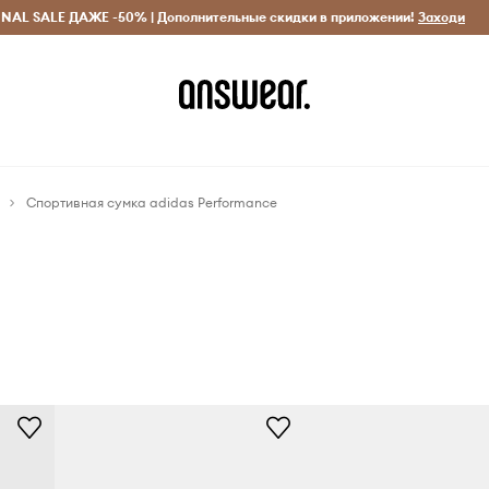
INAL SALE ДАЖЕ -50% | Дополнительные скидки в приложении!
Исключительно оригинальные товары
Экономь с Answ
Заходи
Спортивная сумка adidas Performance