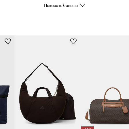
Показать больше
 плече.
Бренд
adida
ID Товара