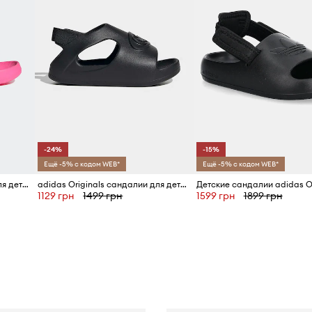
-24%
-15%
Ещё -5% с кодом WEB*
Ещё -5% с кодом WEB*
adidas Originals сандалии для детей CAMPUS 00s FOAM SLIDE
adidas Originals сандалии для детей CAMPUS 00s FOAM SLIDE
1129 грн
1499 грн
1599 грн
1899 грн