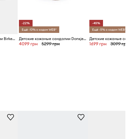
-22%
-45%
Ещё -10% с кодом WEB*
Ещё -5% с кодом WEB*
Детские замшевые сандалии Birkenstock Milano
Детские кожаные сандалии Donsje Dhalo Sandals Golden Retriever
4099 грн
5299 грн
1699 грн
3099 грн