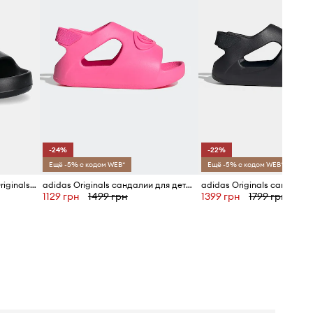
-24%
-22%
Ещё -5% с кодом WEB*
Ещё -5% с кодом WEB*
Детские сандалии adidas Originals ADIFOM ADILETTE
adidas Originals сандалии для детей CAMPUS 00s FOAM SLIDE
1129 грн
1499 грн
1399 грн
1799 грн