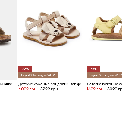
-22%
-45%
Ещё -10% с кодом WEB*
Ещё -5% с кодом WEB*
Детские замшевые сандалии Birkenstock Milano
Детские кожаные сандалии Donsje Dhalo Sandals Golden Retriever
4099 грн
5299 грн
1699 грн
3099 грн