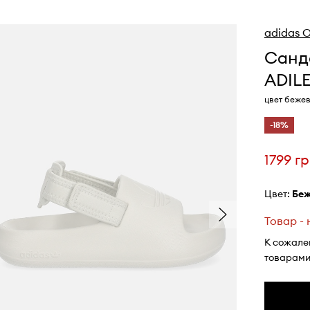
adidas O
Санда
ADIL
цвет беже
-18%
1799 г
Цвет:
бе
Товар -
К сожале
товарами