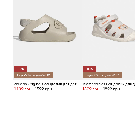
-10%
-15%
Ещё -5% с кодом WEB*
Ещё -10% с кодом WEB*
adidas Originals сандалии для детей CAMPUS 00s FOAM SLIDE
Biomecanics Сандалии для д
1439 грн
1599 грн
1599 грн
1899 грн