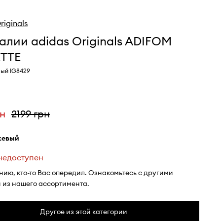
riginals
лии adidas Originals ADIFOM
ETTE
вый IG8429
рн
2199 грн
жевый
 недоступен
нию, кто-то Вас опередил. Ознакомьтесь с другими
 из нашего ассортимента.
Другое из этой категории