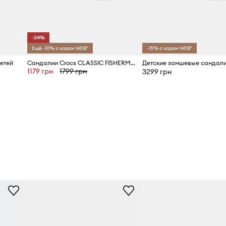
-34%
Ещё -10% с кодом WEB*
-15% с кодом WEB*
етей
Сандалии Crocs CLASSIC FISHERMAN KIDS
1179 грн
1799 грн
3299 грн