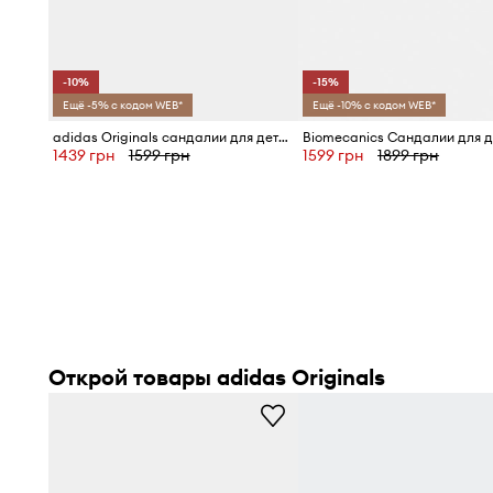
-10%
-15%
Ещё -5% с кодом WEB*
Ещё -10% с кодом WEB*
adidas Originals сандалии для детей CAMPUS 00s FOAM SLIDE
Biomecanics Сандалии для д
1439 грн
1599 грн
1599 грн
1899 грн
Открой товары adidas Originals