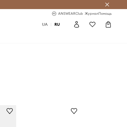
ear Club
-20% на первый заказ
ANSWEARClub
Журнал
Помощь
UA
|
RU