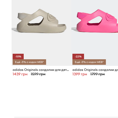
-10%
-22%
Ещё -5% с кодом WEB*
Ещё -5% с кодом WEB*
adidas Originals сандалии для детей CAMPUS 00s FOAM SLIDE
1439 грн
1599 грн
1399 грн
1799 грн