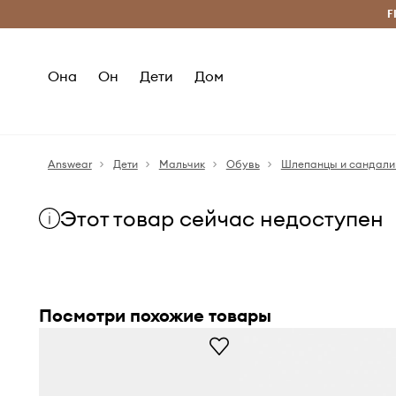
Бесплатная доставка из ЕС (от 2800 грн)
F
Она
Он
Дети
Дом
Answear
Дети
Мальчик
Обувь
Шлепанцы и сандали
Этот товар сейчас недоступен
Посмотри похожие товары