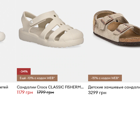
-34%
Ещё -10% с кодом WEB*
-15% с кодом WEB*
етей
Сандалии Crocs CLASSIC FISHERMAN KIDS
1179 грн
1799 грн
3299 грн