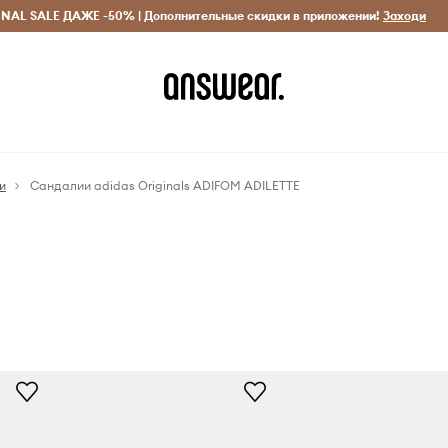
INAL SALE ДАЖЕ -50% | Дополнительные скидки в приложении!
Исключительно оригинальные товары
Экономь с Answ
Заходи
и
Сандалии adidas Originals ADIFOM ADILETTE