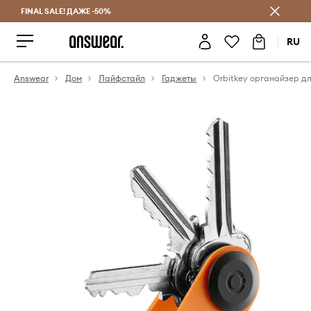
FINAL SALE! ДАЖЕ -50%
Экономь с Answear Club
RU
Answear
Дом
Лайфстайл
Гаджеты