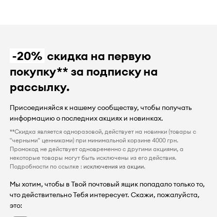
-20%
скидка на первую
покупку** за подписку на
рассылку.
Присоединяйся к нашему сообществу, чтобы получать
информацию о последних акциях и новинках.
**Скидка является одноразовой, действует на новинки (товары с
"черными" ценниками) при минимальной корзине 4000 грн.
Промокод не действует одновременно с другими акциями, а
некоторые товары могут быть исключены из его действия.
Подробности по ссылке :
исключения из акции
.
Мы хотим, чтобы в Твой почтовый ящик попадало только то,
что действительно Тебя интересует. Скажи, пожалуйста,
это: