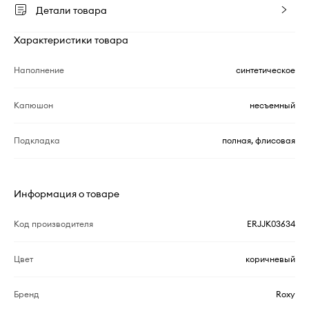
Детали товара
Характеристики товара
Наполнение
синтетическое
Капюшон
несъемный
Подкладка
полная, флисовая
Информация о товаре
Код производителя
ERJJK03634
Цвет
коричневый
Бренд
Roxy