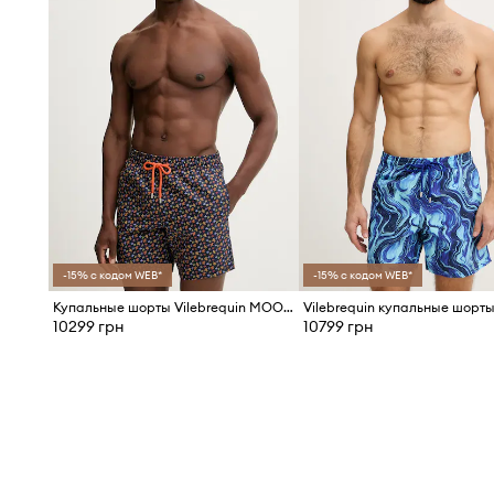
-15% с кодом WEB*
-15% с кодом WEB*
Купальные шорты Vilebrequin MOOREA
10299 грн
10799 грн