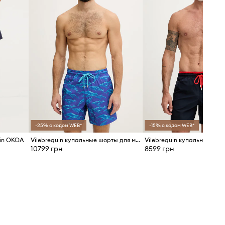
-25% с кодом WEB*
-15% с кодом WEB*
uin OKOA
Vilebrequin купальные шорты для мужчин MAHINA
10799 грн
8599 грн