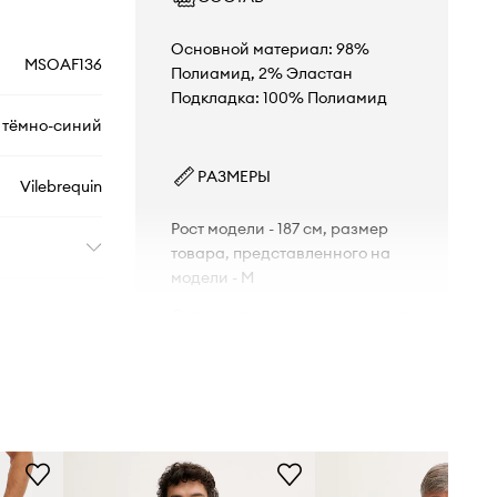
Основной материал: 98%
MSOAF136
Полиамид, 2% Эластан
Подкладка: 100% Полиамид
тёмно-синий
РАЗМЕРЫ
Vilebrequin
Рост модели - 187 см, размер
товара, представленного на
модели - M
Стандартная размерная сетка
Мы рекомендуем выбирать тот
размер, который Вы обычно носите.
Размерная сетка