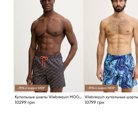
-15% с кодом WEB*
-15% с кодом WEB*
Купальные шорты Vilebrequin MOOREA
10299 грн
10799 грн