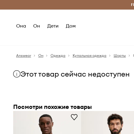
Бесплатная доставка из ЕС (от 2800 грн)
F
Она
Он
Дети
Дом
Answear
Он
Одежда
Купальная одежда
Шорты
Этот товар сейчас недоступен
Посмотри похожие товары