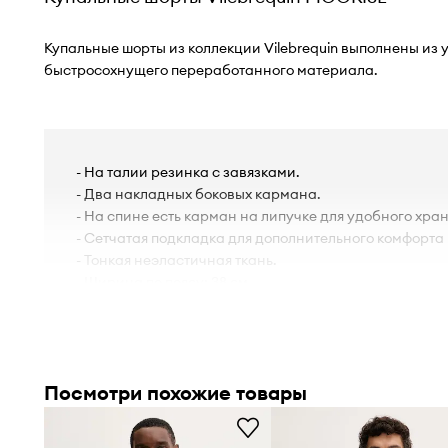
Купальные шорты из коллекции Vilebrequin выполнены из 
быстросохнущего переработанного материала.
- На талии резинка с завязками.
- Два накладных боковых кармана.
- На спине есть карман на липучке для удобного хра
- Сетчатая подкладка для дополнительного комфорта 
- Тонкая неэластичная ткань.
- Ширина по поясу: 38 см.
- Длина: 36 см.
- Параметры указаны для размера: M.
Посмотри похожие товары