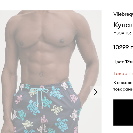
Vilebreq
Купа
MSOAF136
10299 
Цвет:
тё
Товар -
К сожале
товарами