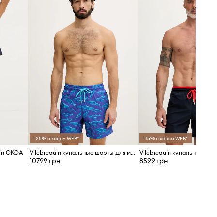
-25% с кодом WEB*
-15% с кодом WEB*
uin OKOA
Vilebrequin купальные шорты для мужчин MAHINA
10799 грн
8599 грн