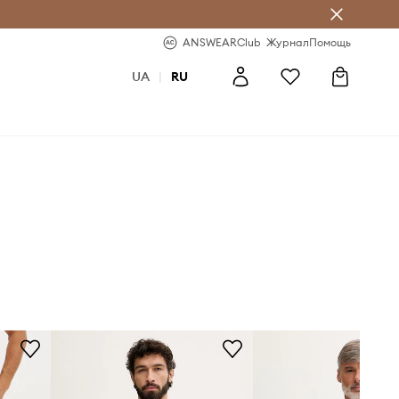
ear Club
-20% на первый заказ
ANSWEARClub
Журнал
Помощь
UA
|
RU