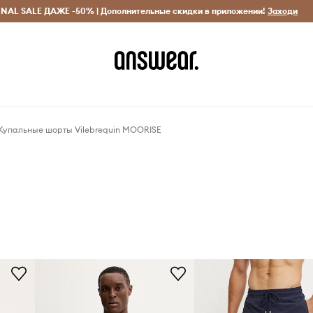
INAL SALE ДАЖЕ -50% | Дополнительные скидки в приложении!
Исключительно оригинальные товары
Экономь с Answ
Заходи
Купальные шорты Vilebrequin MOORISE