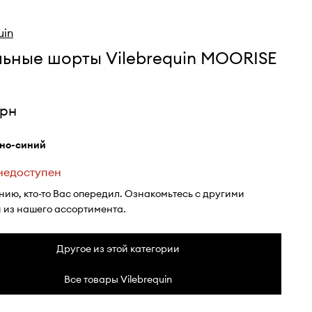
uin
льные шорты Vilebrequin MOORISE
грн
мно-синий
 недоступен
нию, кто-то Вас опередил. Ознакомьтесь с другими
 из нашего ассортимента.
Другое из этой категории
Все товары Vilebrequin