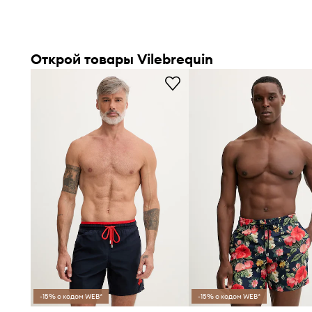
Открой товары Vilebrequin
-15% с кодом WEB*
-15% с кодом WEB*