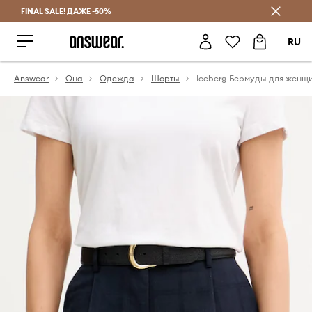
FINAL SALE! ДАЖЕ -50%
Экономь с Answear Club
RU
Answear
Она
Одежда
Шорты
Iceberg Бермуды для женщ