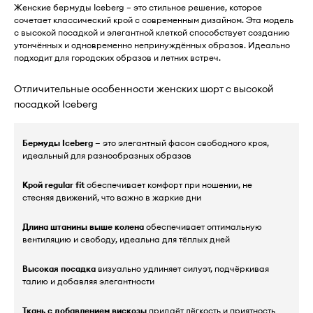
Женские бермуды Iceberg – это стильное решение, которое
сочетает классический крой с современным дизайном. Эта модель
с высокой посадкой и элегантной клеткой способствует созданию
утончённых и одновременно непринуждённых образов. Идеально
подходит для городских образов и летних встреч.
Отличительные особенности женских шорт с высокой
посадкой Iceberg
Бермуды Iceberg
— это элегантный фасон свободного кроя,
идеальный для разнообразных образов
Крой regular fit
обеспечивает комфорт при ношении, не
стесняя движений, что важно в жаркие дни
Длина штанины выше колена
обеспечивает оптимальную
вентиляцию и свободу, идеальна для тёплых дней
Высокая посадка
визуально удлиняет силуэт, подчёркивая
талию и добавляя элегантности
Ткань с добавлением вискозы
придаёт лёгкость и приятность