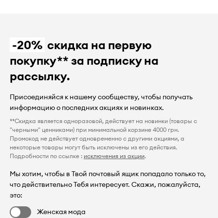
-20%
скидка на первую
покупку** за подписку на
рассылку.
Присоединяйся к нашему сообществу, чтобы получать
информацию о последних акциях и новинках.
**Скидка является одноразовой, действует на новинки (товары с
"черными" ценниками) при минимальной корзине 4000 грн.
Промокод не действует одновременно с другими акциями, а
некоторые товары могут быть исключены из его действия.
Подробности по ссылке :
исключения из акции
.
Мы хотим, чтобы в Твой почтовый ящик попадало только то,
что действительно Тебя интересует. Скажи, пожалуйста,
это:
Женская мода