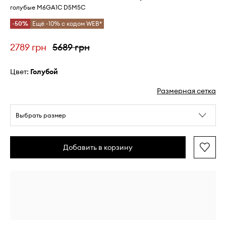
голубые M6GA1C D5M5C
-50%
Ещё -10% с кодом WEB*
2789 грн
5689 грн
Цвет:
голубой
Размерная сетка
Выбрать размер
Добавить в корзину