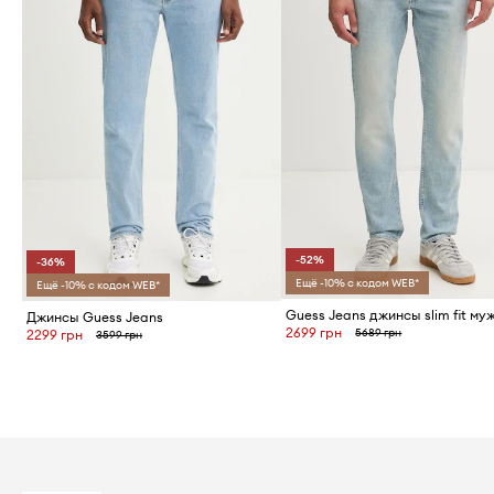
-52%
-36%
Ещё -10% с кодом WEB*
Ещё -10% с кодом WEB*
Guess Jeans джинсы slim fit му
Джинсы Guess Jeans
2699 грн
5689 грн
2299 грн
3599 грн