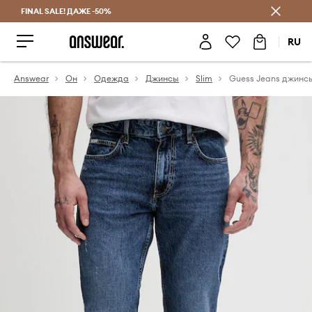
FINAL SALE! ДАЖЕ -50%
Экономь с Answear Club
RU
Answear
Он
Одежда
Джинсы
Slim