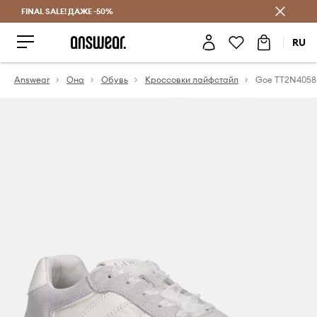
FINAL SALE! ДАЖЕ -50%
Экономь с Answear Club
RU
Answear
Она
Обувь
Кросcовки лайфстайл