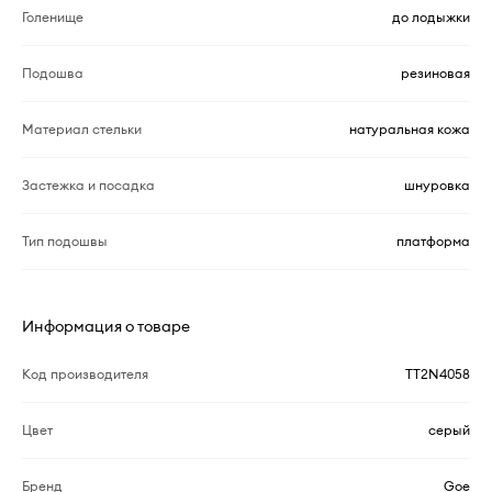
Голенище
до лодыжки
Подошва
резиновая
Материал стельки
натуральная кожа
Застежка и посадка
шнуровка
Тип подошвы
платформа
Информация о товаре
Код производителя
TT2N4058
Цвет
серый
Бренд
Goe