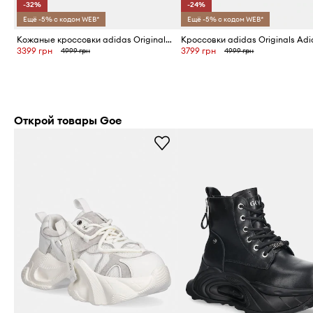
-32%
-24%
Ещё -5% с кодом WEB*
Ещё -5% с кодом WEB*
Кожаные кроссовки adidas Originals Handball Spezial Lo Pro
3399 грн
3799 грн
4999 грн
4999 грн
Открой товары Goe