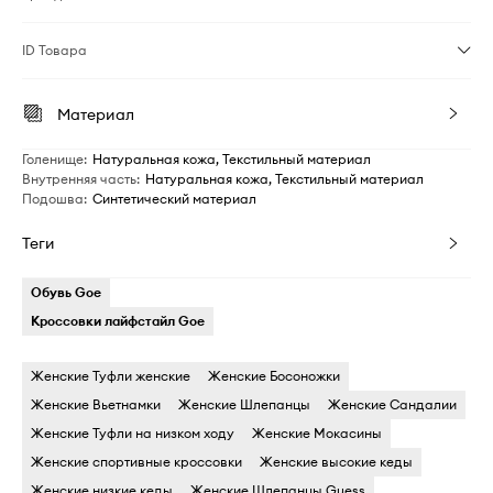
ID Товара
Материал
Голенище
:
Натуральная кожа, Текстильный материал
Внутренняя часть
:
Натуральная кожа, Текстильный материал
Подошва
:
Синтетический материал
Теги
Обувь Goe
Кросcовки лайфстайл Goe
Женские Туфли женские
Женские Босоножки
Женские Вьетнамки
Женские Шлепанцы
Женские Сандалии
Женские Туфли на низком ходу
Женские Мокасины
Женские спортивные кроссовки
Женские высокие кеды
Женские низкие кеды
Женские Шлепанцы Guess