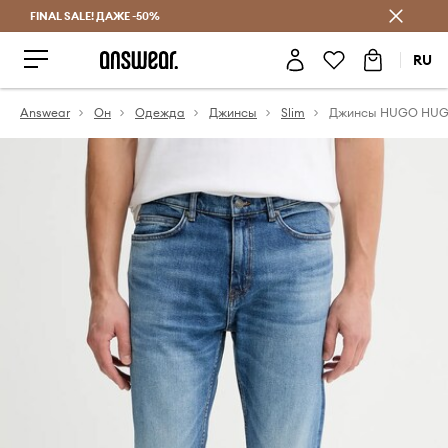
FINAL SALE! ДАЖЕ -50%
Экономь с Answear Club
RU
Answear
Он
Одежда
Джинсы
Slim
Джинсы HUGO HUG