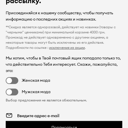
рассылку.
Присоединяйся к нашему сообществу, чтобы получать
информацию о последних акциях и новинках.
**Скидка является одноразовой, действует на новинки (товары с
"черными" ценниками) при минимальной корзине 4000 грн.
Промокод не действует одновременно с другими акциями, а
некоторые товары могут быть исключены из его действия.
Подробности по ссылке :
исключения из акции
.
Мы хотим, чтобы в Твой почтовый ящик попадало только то,
что действительно Тебя интересует. Скажи, пожалуйста,
это:
Женская мода
Мужская мода
Выбор предложения не является обязательным.
Подписаться