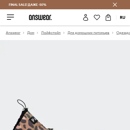
FINAL SALE! ДАЖЕ -50%
Экономь с Answear Club
RU
Answear
Дом
Лайфстайл
Для домашних питомцев
Одежда