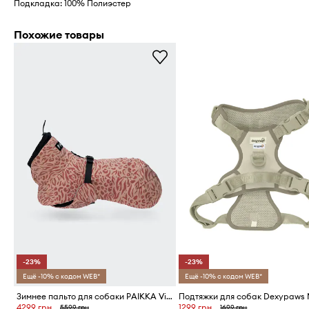
Подкладка: 100% Полиэстер
Похожие товары
-23%
-23%
Ещё -10% с кодом WEB*
Ещё -10% с кодом WEB*
Зимнее пальто для собаки PAIKKA Visibility Winter Jacket 45 x 40 x 2,1 cm
4299 грн
1299 грн
5599 грн
1699 грн