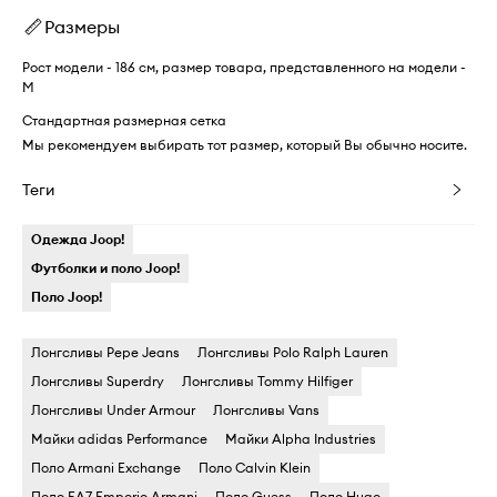
Размеры
Рост модели - 186 см, размер товара, представленного на модели -
M
Стандартная размерная сетка
Мы рекомендуем выбирать тот размер, который Вы обычно носите.
Теги
Одежда Joop!
Футболки и поло Joop!
Поло Joop!
Лонгсливы Pepe Jeans
Лонгсливы Polo Ralph Lauren
Лонгсливы Superdry
Лонгсливы Tommy Hilfiger
Лонгсливы Under Armour
Лонгсливы Vans
Майки adidas Performance
Майки Alpha Industries
Поло Armani Exchange
Поло Calvin Klein
Поло EA7 Emporio Armani
Поло Guess
Поло Hugo