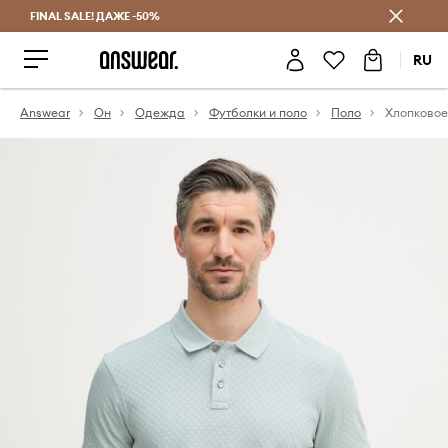
FINAL SALE! ДАЖЕ -50%
Экономь с Answear Club
RU
Answear
Он
Одежда
Футболки и поло
Поло
Хлопковое