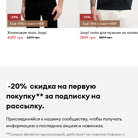
-34%
-33%
Ещё -10% с кодом WEB*
Ещё -10% с кодом WEB*
Хлопковое поло Joop!
Joop! поло для мужчин из хлопк
4099 грн
3899 грн
6299 грн
5899 грн
-20%
скидка на первую
покупку** за подписку на
рассылку.
Присоединяйся к нашему сообществу, чтобы получать
информацию о последних акциях и новинках.
**Скидка является одноразовой, действует на новинки (товары с