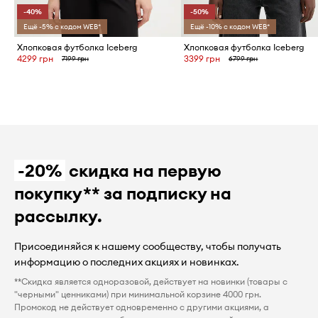
-40%
-50%
Ещё -5% с кодом WEB*
Ещё -10% с кодом WEB*
Хлопковая футболка Iceberg
Хлопковая футболка Iceberg
4299 грн
3399 грн
7199 грн
6799 грн
-20%
скидка на первую
покупку** за подписку на
рассылку.
Присоединяйся к нашему сообществу, чтобы получать
информацию о последних акциях и новинках.
**Скидка является одноразовой, действует на новинки (товары с
"черными" ценниками) при минимальной корзине 4000 грн.
Промокод не действует одновременно с другими акциями, а