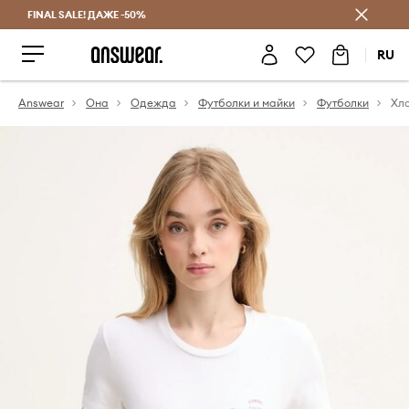
FINAL SALE! ДАЖЕ -50%
Экономь с Answear Club
RU
Answear
Она
Одежда
Футболки и майки
Футболки
Хло