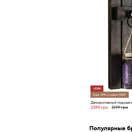
-53%
Ещё -10% с кодом WEB*
2399 грн
5199 грн
Популярные б