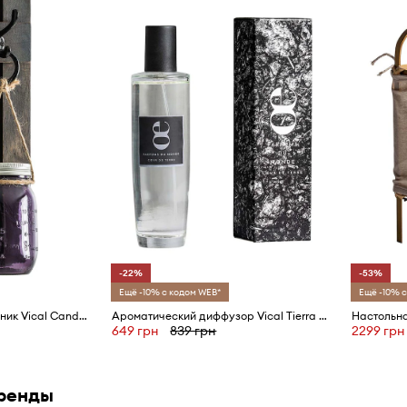
-22%
-53%
Ещё -10% с кодом WEB*
Ещё -10% с
Декоративный подсвечник Vical Candelabra
Ароматический диффузор Vical Tierra Spray 100 ml
Настольна
649 грн
839 грн
2299 грн
ренды