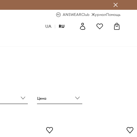
ear Club
-20% на первый заказ
ANSWEARClub
Журнал
Помощь
UA
|
RU
Цена