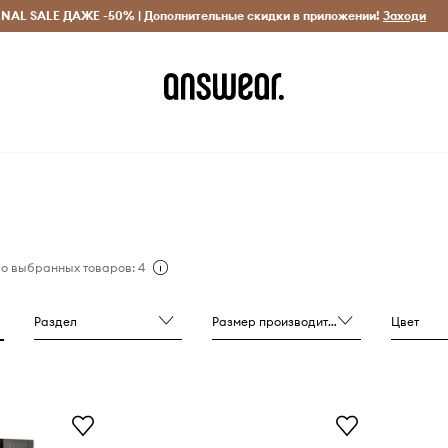
INAL SALE ДАЖЕ -50% | Дополнительные скидки в приложении!
Исключительно оригинальные товары
Экономь с Answ
Заходи
о выбранных товаров: 4
Раздел
Размер производителя
Цвет