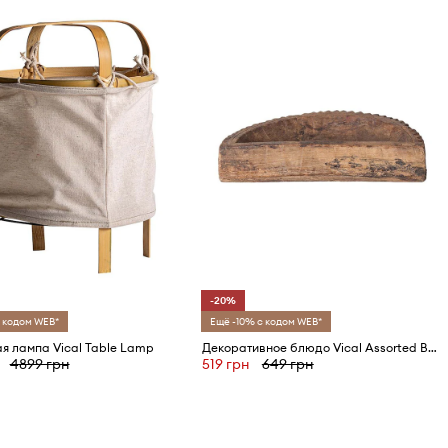
-20%
 кодом WEB*
Ещё -10% с кодом WEB*
я лампа Vical Table Lamp
Декоративное блюдо Vical Assorted Bowl
4899 грн
519 грн
649 грн