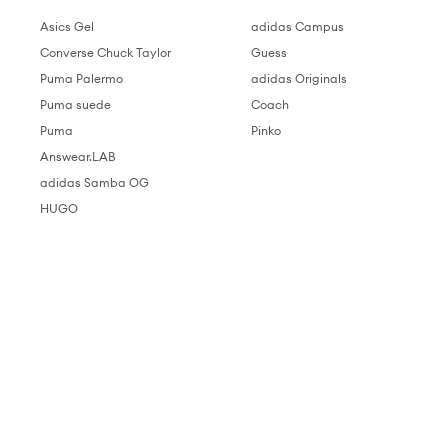
Asics Gel
adidas Campus
Converse Chuck Taylor
Guess
Puma Palermo
adidas Originals
Puma suede
Coach
Puma
Pinko
Answear.LAB
adidas Samba OG
HUGO