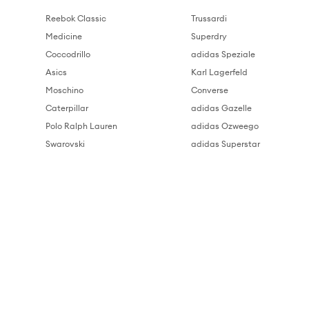
Reebok Classic
Trussardi
Medicine
Superdry
Coccodrillo
adidas Speziale
Asics
Karl Lagerfeld
Moschino
Converse
Caterpillar
adidas Gazelle
Polo Ralph Lauren
adidas Ozweego
Swarovski
adidas Superstar