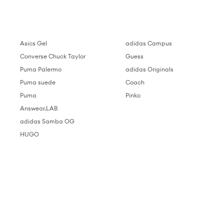
Asics Gel
adidas Campus
Converse Chuck Taylor
Guess
Puma Palermo
adidas Originals
Puma suede
Coach
Puma
Pinko
Answear.LAB
adidas Samba OG
HUGO