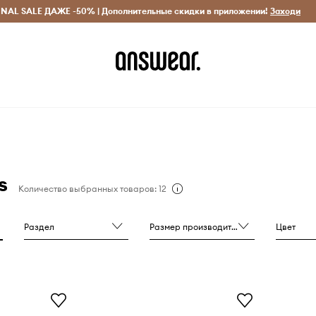
INAL SALE ДАЖЕ -50% | Дополнительные скидки в приложении!
Исключительно оригинальные товары
Экономь с Answ
Заходи
s
Количество выбранных товаров: 12
Раздел
Размер производителя
Цвет