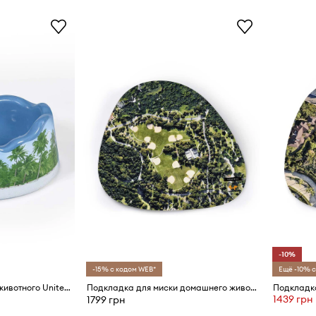
-10%
-15% с кодом WEB*
Ещё -10% с
Миска для домашнего животного United Pets DoggyMood x Seletti
Подкладка для миски домашнего животного United Pets New York x Seletti
1439 грн
1799 грн