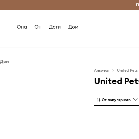
Бесплатная доставка из ЕС (от 2800 грн)
F
Она
Он
Дети
Дом
Дом
Лайфстайл
Answear
United Pets
United Pet
Для домашних питомцев
От популярного