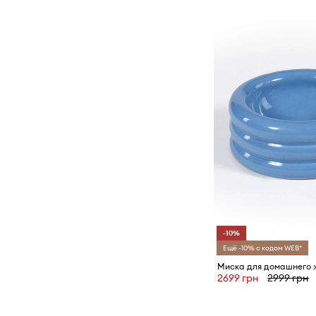
-10%
Ещё -10% с кодом WEB*
2699 грн
2999 грн