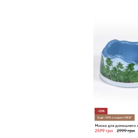
-13%
Ещё -10% с кодом WEB*
2599 грн
2999 грн