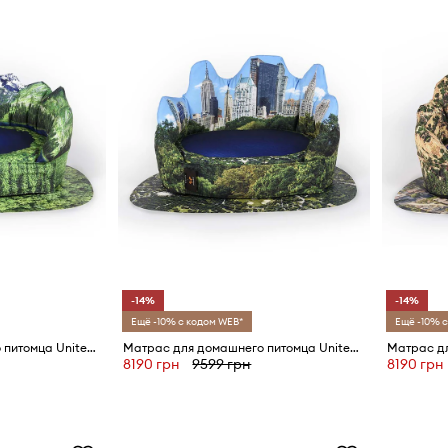
-14%
-14%
Ещё -10% с кодом WEB*
Ещё -10% с
Матрас для домашнего питомца United Pets Les Alpes x Seletti
Матрас для домашнего питомца United Pets New York x Seletti
8190 грн
9599 грн
8190 грн