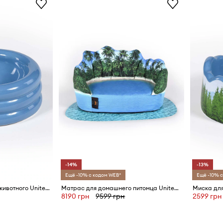
-14%
-13%
Ещё -10% с кодом WEB*
Ещё -10% с
Миска для домашнего животного United Pets DoggyMood x Seletti
Матрас для домашнего питомца United Pets Maldives x Seletti
8190 грн
9599 грн
2599 грн