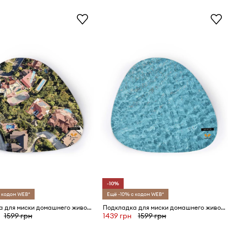
-10%
 кодом WEB*
Ещё -10% с кодом WEB*
Подкладка для миски домашнего животного United Pets DoogyMood x Seletti
Подкладка для миски домашнего животного United Pets Maldives x Seletti
1599 грн
1439 грн
1599 грн