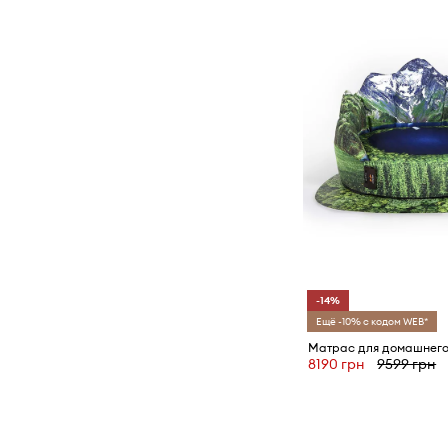
-14%
Ещё -10% с кодом WEB*
8190 грн
9599 грн