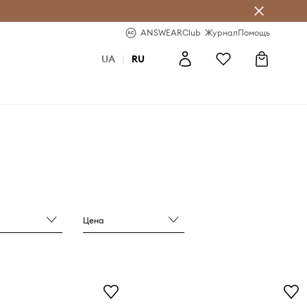
ear Club
-20% на первый заказ
ANSWEARClub
Журнал
Помощь
UA
|
RU
Цена