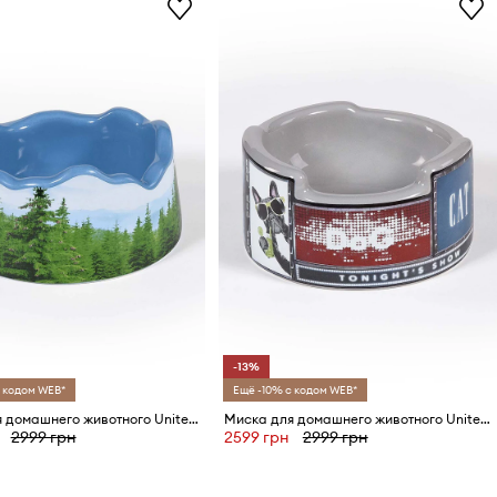
-13%
 кодом WEB*
Ещё -10% с кодом WEB*
Миска для домашнего животного United Pets Les Alpes x Seletti
Миска для домашнего животного United Pets New York x Seletti
2999 грн
2599 грн
2999 грн