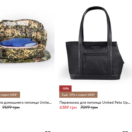
-10%
 кодом WEB*
Ещё -10% с кодом WEB*
Матрас для домашнего питомца United Pets DoggyMood x Seletti
Переноска для питомца United Pets Up Bag
9599 грн
6389 грн
7099 грн