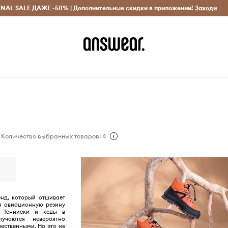
INAL SALE ДАЖЕ -50% | Дополнительные скидки в приложении!
Исключительно оригинальные товары
Экономь с Answ
Заходи
Количество выбранных товаров: 4
енд, который отшивает
уя авиационную резину
. Тенниски и кеды в
лучаются невероятно
ественными. Но это не