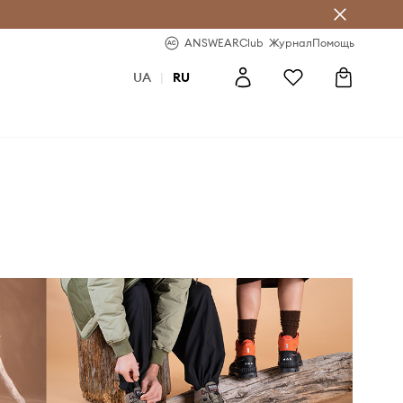
ear Club
-20% на первый заказ
ANSWEARClub
Журнал
Помощь
UA
|
RU