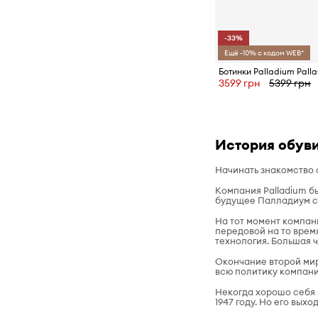
-33%
Ещё -10% с кодом WEB*
Ботинки Palladium Palla
3599 грн
5399 грн
История обуви
Начинать знакомство 
Компания Palladium бы
будущее Палладиум с
На тот момент компа
передовой на то врем
технология. Большая 
Окончание второй мир
всю политику компани
Некогда хорошо себя 
1947 году. Но его вы