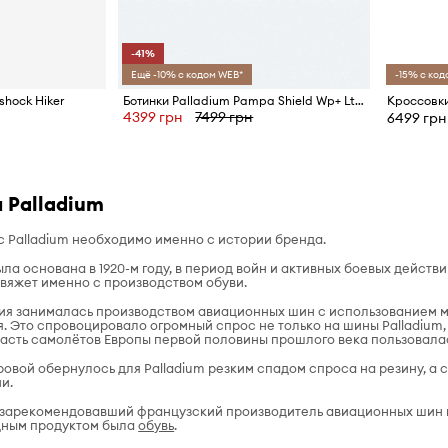
-41%
Ещё -10% с кодом WEB*
-15% с код
shock Hiker
Ботинки Palladium Pampa Shield Wp+ Lth
4399 грн
7499 грн
6499 грн
 Palladium
с Palladium необходимо именно с истории бренда.
ла основана в 1920-м году, в период войн и активных боевых действи
вяжет именно с производством обуви.
ния занималась производством авиационных шин с использованием 
я. Это спровоцировало огромный спрос не только на шины Palladium,
часть самолётов Европы первой половины прошлого века пользовала
овой обернулось для Palladium резким спадом спроса на резину, а
и.
зарекомендовавший французский производитель авиационных шин пр
ходным продуктом была
обувь
.