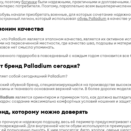
ку, поэтому
ботинки
были надежными, практичными и долговечными. Н
ь интерес потребителя. Поэтому, параллельно всем вышеперечисленн
 обувь начали приобретать военные, для которых сочетание надежно
остранный легион
, который использовал
обувь Palladium
в качестве у
иноним качества
 что Palladium является эталоном качества, является их активное и
и на пересеченной местности, где качество шва, подошвы и материа
вовсе нет смысла упоминать.
оенного гардероба в повседневный с каждым годом становится все б
т бренд Palladium сегодня?
вляет собой сегодняшний Palladium?
зский обувной бренд, специализирующийся на производстве высокок
зины и тканевого основания верхней части. В более дорогих моделя
alladium
является ориентиром и примером того, как должна выглядет
адач: создание максимально комфортных условий ношения и защиту
ренд, которому можно доверять
го прочную и надежную подошву, весь её периметр предусматривает
 повреждений. Для внутренней части обуви используются преимуще
ют ей полноценно дышать. К ним относятся: фетр, хлопок, овечья шерст