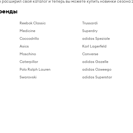
 расширил свой каталог и теперь вы можете купить новинки сезона 2
ренды
Reebok Classic
Trussardi
Medicine
Superdry
Coccodrillo
adidas Speziale
Asics
Karl Lagerfeld
Moschino
Converse
Caterpillar
adidas Gazelle
Polo Ralph Lauren
adidas Ozweego
Swarovski
adidas Superstar