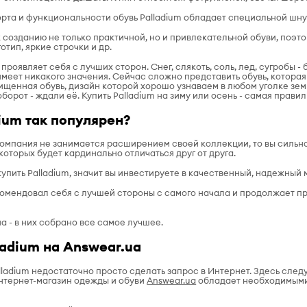
та и функциональности обувь Palladium обладает специальной шну
 созданию не только практичной, но и привлекательной обуви, поэт
отип, яркие строчки и др.
 проявляет себя с лучших сторон. Снег, слякоть, соль, лед, сугробы 
имеет никакого значения. Сейчас сложно представить обувь, которая о
щенная обувь, дизайн которой хорошо узнаваем в любом уголке земн
оборот - ждали её. Купить Palladium на зиму или осень - самая правил
ium так популярен?
 компания не занимается расширением своей коллекции, то вы силь
которых будет кардинально отличаться друг от друга.
купить Palladium, значит вы инвестируете в качественный, надежный
комендовал себя с лучшей стороны с самого начала и продолжает пр
а - в них собрано все самое лучшее.
ladium на Answear.ua
lladium недостаточно просто сделать запрос в Интернет. Здесь следу
 интернет-магазин одежды и обуви
Answear.ua
обладает необходимыми