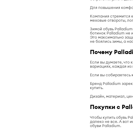
Для повышения комфор
Компания стремится к
меховые отвороты, лог
Зимой обувь Palladium
ботинок Palladium не 
Это максимально защи
не боялись зимы, а на
Почему Pallad
Если вы думаете, что
вариациях, каждая из 
Если вы собираетесь 
Бренд Palladium заре
купить.
Дизайн, материал, цен
Покупки с Pal
Чтобы купить обувь Pa
далеко не все. А вот
обуви Palladium.