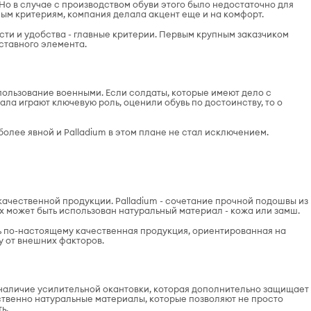
о в случае с производством обуви этого было недостаточно для
ым критериям, компания делала акцент еще и на комфорт.
сти и удобства - главные критерии. Первым крупным заказчиком
ставного элемента.
спользование военными. Если солдаты, которые имеют дело с
ла играют ключевую роль, оценили обувь по достоинству, то о
олее явной и Palladium в этом плане не стал исключением.
ачественной продукции. Palladium - сочетание прочной подошвы из
х может быть использован натуральный материал - кожа или замш.
ь по-настоящему качественная продукция, ориентированная на
 от внешних факторов.
 наличие усилительной окантовки, которая дополнительно защищает
ственно натуральные материалы, которые позволяют не просто
ь.